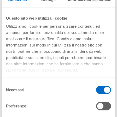
decarbonizzazione
»
AZEA
Questo sito web utilizza i cookie
Utilizziamo i cookie per personalizzare contenuti ed
annunci, per fornire funzionalità dei social media e per
analizzare il nostro traffico. Condividiamo inoltre
informazioni sul modo in cui utilizza il nostro sito con i
nostri partner che si occupano di analisi dei dati web,
pubblicità e social media, i quali potrebbero combinarle
con altre informazioni che ha fornito loro o che hanno
raccolto dal suo utilizzo dei loro servizi.
Dal 2022 SAGAT aderisce all’iniziativa
AZEA (Alliance for Zero-
Emission Aviation)
. L’alleanza comprende le diverse realtà
Selezione
dell’ecosistema industriale del trasporto aereo con l’obiettivo di
Necessari
del
favorire l’introduzione di combustibili rinnovabili per gli
consenso
aeroporti e le compagnie aeree.
Preferenze
L’impegno di SAGAT si è focalizzato nel Working Group 3
“Aerodromes” con l’obiettivo di
analizzare il percorso per