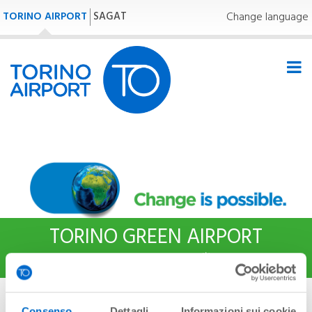
TORINO AIRPORT
SAGAT
Change language
TORINO GREEN AIRPORT
25,0°C | 77,0°F
Homepage
»
TORINO GREEN AIRPORT
»
Energia e
Consenso
Dettagli
Informazioni sui cookie