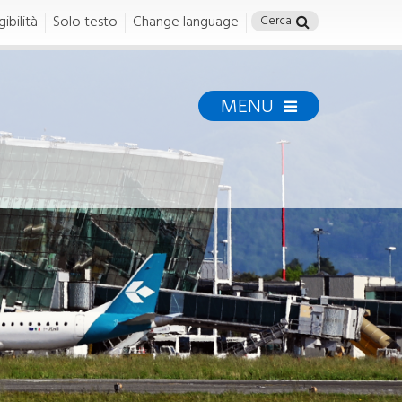
ibilità
Solo testo
Change language
MENU
TORINO GREEN
AIRPORT
torinogreenairport
MISSION E STRATEGIA
Mission, strategia e linee di
azione
ENERGIA E