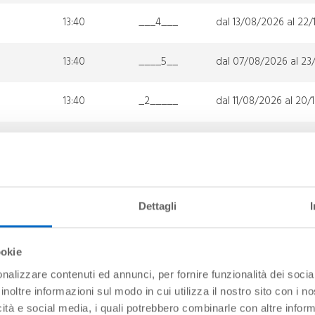
13:40
___4___
dal 13/08/2026 al 22
13:40
____5__
dal 07/08/2026 al 23
13:40
_2_____
dal 11/08/2026 al 20/
08:00
_2_____
18/08/2026;dal 01/09
13:40
_____6_
dal 08/08/2026 al 24
Dettagli
08:00
____5__
dal 07/08/2026 al 23
ookie
13:40
__3____
dal 12/08/2026 al 21/
nalizzare contenuti ed annunci, per fornire funzionalità dei socia
inoltre informazioni sul modo in cui utilizza il nostro sito con i 
08:00
__3____
12/08/2026;dal 26/08
icità e social media, i quali potrebbero combinarle con altre inform