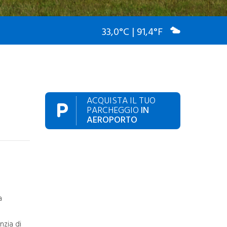
DECARBONIZZAZIONE
Progetti Conclusi
Risultati Raggiunti
33,0°C | 91,4°F
Progetti in Corso
Roadmap
Airport Carbon
Accreditation
Tulips
AZEA
CREALab
ACQUISTA IL TUO
Impianto Fotovoltaico
PARCHEGGIO
IN
AEROPORTO
ALTRE MITIGAZIONI
IMPATTO AMBIENTALE
Circular Economy
Rifiuti
Acque
Rumore Aeroportuale
Turnaround Green
a
nzia di