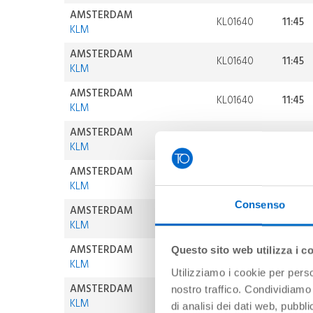
AMSTERDAM
KL01640
11:45
KLM
AMSTERDAM
KL01640
11:45
KLM
AMSTERDAM
KL01640
11:45
KLM
AMSTERDAM
KL01638
06:05
KLM
AMSTERDAM
KL01640
11:45
KLM
Consenso
AMSTERDAM
KL01638
06:05
KLM
AMSTERDAM
Questo sito web utilizza i c
KL01640
11:45
KLM
Utilizziamo i cookie per perso
AMSTERDAM
nostro traffico. Condividiamo 
KL01638
06:05
KLM
di analisi dei dati web, pubbl