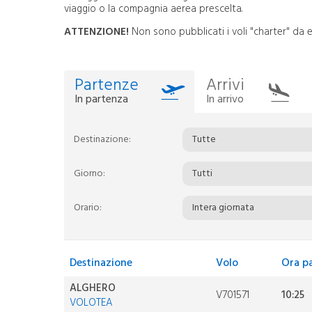
viaggio o la compagnia aerea prescelta.
FAQ
Contatti
ATTENZIONE!
Non sono pubblicati i voli "charter" da e
Scrivici
Privacy
Partenze
Arrivi
In partenza
In arrivo
Destinazione:
Tutte
Giorno:
Tutti
Orario:
Intera giornata
Destinazione
Volo
Ora p
ALGHERO
V701571
10:25
VOLOTEA