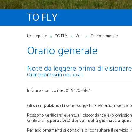
INFORMAZIONI UTILI PER
IL VOLO
TO FLY
Carta diritti passeggero
I
Minori in viaggio
I
Informazioni bagagli
Homepage
»
TO FLY
»
Voli
»
Orario generale
Informazioni animali volo
A
Sicurezza aeroportuale
Orario generale
Entry-Exit System (EES)
C
Sanità aerea
R
Passeggeri a ridotta
mobilità
Note da leggere prima di visionare 
S
Autismo
Orari espressi in ore locali
e
Qualità
Rumore Aeroportuale
T
Informazioni voli tel. 011.5676.361-2.
SERVIZI
Bagagli smarriti
Gli
orari pubblicati
sono soggetti a variazioni senza 
Oggetti smarriti
Attestazione ritardo voli
Possono verificarsi eventuali discordanze e/o omissioni 
Biglietteria aerea e servizi
verificare l'
operatività dei voli della giornata a que
aggiuntivi
Per aggiornamenti si consiglia di consultare il servizio
Servizi executive