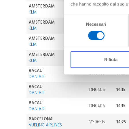
che hanno raccolto dal suo uti
AMSTERDAM
KL01640
11:45
KLM
Selezione
AMSTERDAM
Necessari
KL01640
11:45
del
KLM
consenso
AMSTERDAM
KL01638
06:05
KLM
AMSTERDAM
KL01638
06:05
Rifiuta
KLM
BACAU
DN0406
14:15
DAN AIR
BACAU
DN0406
14:15
DAN AIR
BACAU
DN0406
14:15
DAN AIR
BARCELONA
VY06515
14:25
VUELING AIRLINES