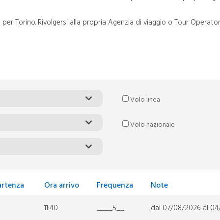
 per Torino. Rivolgersi alla propria Agenzia di viaggio o Tour Operator
Volo linea
Volo nazionale
artenza
Ora arrivo
Frequenza
Note
11:40
____5__
dal 07/08/2026 al 0