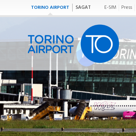
TORINO AIRPORT
SAGAT
E-SIM
Press
TO FLY
T
tofly
to
VOLI
TR
Meteo
Orario generale
I
Partenze/Arrivi
Mappa destinazioni
Compagnie aeree