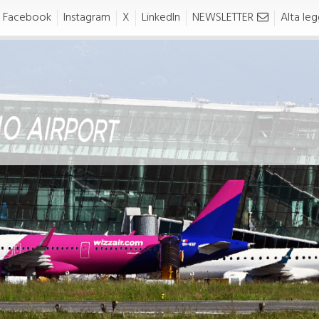
Facebook
Instagram
X
LinkedIn
NEWSLETTER
Alta legg
O MOVE
TO LIVE
move
tolive
ASPORTI E PARCHEGGI
NEWS E SERVIZI
In auto
Torino Airport Pass
n taxi
Fast Track
Parcheggi dell'Aeroporto di
Piemonte Lounge
Torino
Cambio Valuta
Assicurazione volo protetto
Kids Area