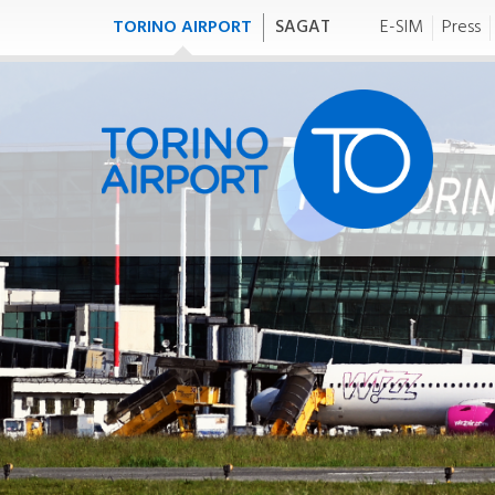
TORINO AIRPORT
SAGAT
E-SIM
Press
TO FLY
T
tofly
to
VOLI
TR
Meteo
Orario generale
I
Partenze/Arrivi
Mappa destinazioni
Compagnie aeree