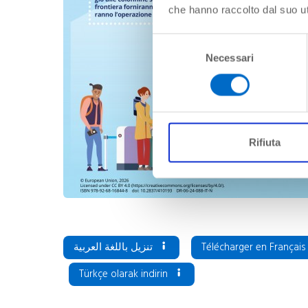
che hanno raccolto dal suo uti
Selezione
Necessari
del
consenso
Rifiuta
تنزيل باللغة العربية
Télécharger en Françai
Türkçe olarak indirin