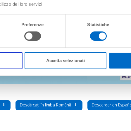
lizzo dei loro servizi.
Preferenze
Statistiche
Accetta selezionati
s
Descărcați în limba Română
Descargar en Españ