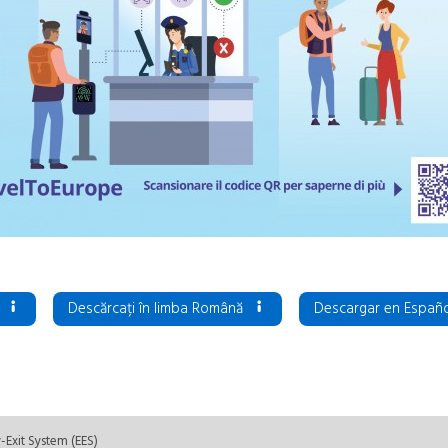
s
Descărcați în limba Română
Descargar en Españ
y-Exit System (EES)