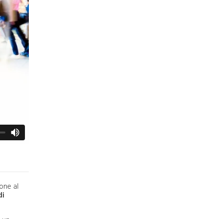
ione al
di