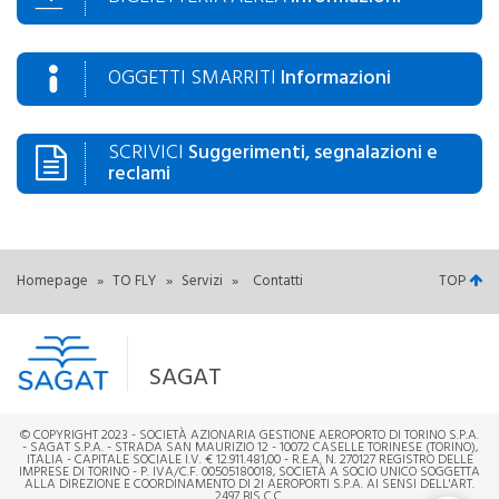
OGGETTI SMARRITI
Informazioni
SCRIVICI
Suggerimenti, segnalazioni e
reclami
Homepage
»
TO FLY
»
Servizi
»
Contatti
TOP
SAGAT
© COPYRIGHT 2023 - SOCIETÀ AZIONARIA GESTIONE AEROPORTO DI TORINO S.P.A.
- SAGAT S.P.A. - STRADA SAN MAURIZIO 12 - 10072 CASELLE TORINESE (TORINO),
ITALIA - CAPITALE SOCIALE I.V. € 12.911.481,00 - R.E.A. N. 270127 REGISTRO DELLE
IMPRESE DI TORINO - P. IVA/C.F. 00505180018, SOCIETÀ A SOCIO UNICO SOGGETTA
ALLA DIREZIONE E COORDINAMENTO DI 2I AEROPORTI S.P.A. AI SENSI DELL'ART.
2497 BIS C.C.