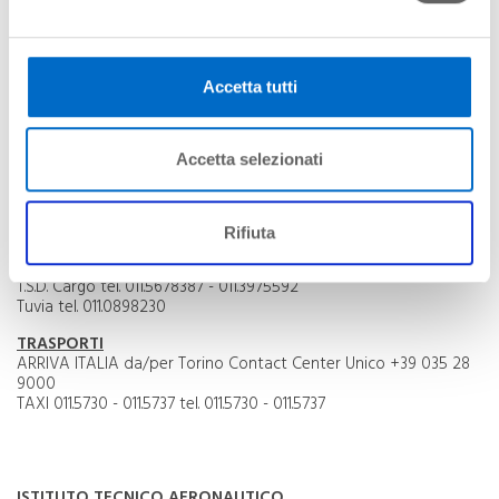
Sala Amica - Assistenza PRM (Persone a Ridotta Mobilità) tel.
011.5676361-2
Meeting Room
ecommerce@sagat.trn.it
TrueStar SecureBag tel. 0331.72301
Accetta tutti
Value Group tel. 342/5157036
PETROLIERI
Carboil tel. 011.5678031
Accetta selezionati
AIR BP Italia tel. 011.4704622
SPEDIZIONIERI CARGO
Baldazzi tel. 011.4701131
Rifiuta
S.G.T. 2 tel. 011.5678136
Spedit tel. 011.5678235
T.S.D. Cargo tel. 011.5678387 - 011.3975592
Tuvia tel. 011.0898230
TRASPORTI
ARRIVA ITALIA da/per Torino Contact Center Unico +39 035 28
9000
TAXI 011.5730 - 011.5737 tel. 011.5730 - 011.5737
ISTITUTO TECNICO AERONAUTICO