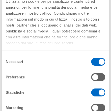
Dogana Viaggiatori (Servizio h24) tel. 335.1828274
Utilizziamo i cookie per personalizzare contenuti ed
Dogana Servizio Merci tel. 011.3484763-651
annunci, per fornire funzionalità dei social media e per
ENAC - Ente Naz. Aviazione Civile tel. 011.5678407
analizzare il nostro traffico. Condividiamo inoltre
ENAV - Ente Naz. Assistenza Volo tel. 011.5675405
Guardia di Finanza tel. 011.5676877
informazioni sul modo in cui utilizza il nostro sito con i
Polizia di Frontiera tel. 011.5679711
nostri partner che si occupano di analisi dei dati web,
Polizia Penitenziaria tel. 334.6705675
pubblicità e social media, i quali potrebbero combinarle
Sanità Aerea tel. 011.4702433
Servizio Veterinario tel. 011.9963376
con altre informazioni che ha fornito loro o che hanno
raccolto dal suo utilizzo dei loro servizi.
HANDLER - BAGAGLI SMARRITI
Aviapartner
Orario: 10.00-12.00/18.00-23.30
Selezione
Consegna: 10.00-12.00/18.00-22.00
Necessari
Tel.: 011.5676785
del
consenso
SAGAT Handling
Orario: 8 - 24
Preferenze
Consegna: 9 - 12, 14 - 21
Tel.: 011.5676200
SCUOLA VOLO
Statistiche
Turin Flying Institute tel. 011.0898230
SERVIZI AEROPORTO
Marketing
Autogrill tel. 011.9961154