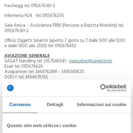
Parcheggi tel. 011.5676361-2
Infermeria H24 tel. 011.5676205
Sala Amica - Assistenza PRM (Persone a Ridotta Mobilità) tel.
011.5676361-2
Ufficio Oggetti Smarriti (aperto 7 giorni su 7 dalle 9.00 alle 12.00
e dalle 14.00 alle 21.00) tel. 011.5676492
AVIAZIONE GENERALE
SAGAT Handling tel. 335.7546041 -
executive@sagat.trn.it
Esair tel. 011.5676626
Aviapartner tel. 346.8762891 - 349.5149820
DGFLY tel. 349.4678765
Argos Vip Private Handling tel. 011.56769623 - 331/5043049
Turin Fly Institute tel. 011.5678600
BANCHE
Banca Sella tel. 011.0825330
Consenso
Dettagli
Informazioni sui cookie
ENTI DI STATO
Carabinieri tel. 011.9961210
Questo sito web utilizza i cookie
Corpo Forestale dello Stato - Nucleo Cites tel. 011.5678247