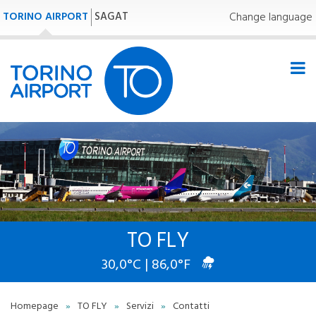
TORINO AIRPORT
SAGAT
Change language
TO FLY
30,0°C | 86,0°F
Homepage
»
TO FLY
»
Servizi
»
Contatti