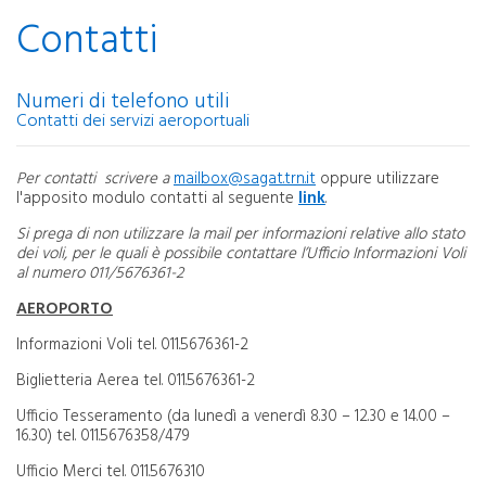
Contatti
Numeri di telefono utili
Contatti dei servizi aeroportuali
Per contatti scrivere a
mailbox@sagat.trn.it
oppure utilizzare
l'apposito modulo contatti al seguente
link
.
S
i prega di non utilizzare la mail per informazioni relative allo stato
dei voli, per le quali è possibile contattare l’Ufficio Informazioni Voli
al numero 011/5676361-2
AEROPORTO
Informazioni Voli tel. 011.5676361-2
Biglietteria Aerea tel. 011.5676361-2
Ufficio Tesseramento (da lunedì a venerdì 8.30 – 12.30 e 14.00 –
16.30) tel. 011.5676358/479
Ufficio Merci tel. 011.5676310