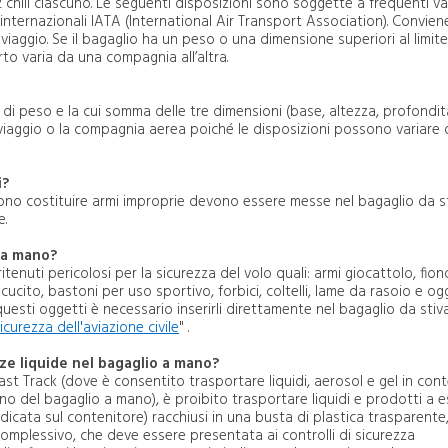
chili ciascuno. Le seguenti disposizioni sono soggette a frequenti va
ternazionali IATA (International Air Transport Association). Convien
iaggio. Se il bagaglio ha un peso o una dimensione superiori al limite
rto varia da una compagnia all’altra.
 di peso e la cui somma delle tre dimensioni (base, altezza, profondi
di viaggio o la compagnia aerea poiché le disposizioni possono variare
i?
ono costituire armi improprie devono essere messe nel bagaglio da st
e.
o a mano?
itenuti pericolosi per la sicurezza del volo quali: armi giocattolo, fion
cucito, bastoni per uso sportivo, forbici, coltelli, lame da rasoio e og
questi oggetti è necessario inserirli direttamente nel bagaglio da stiva
icurezza dell'aviazione civile
" .
nze liquide nel bagaglio a mano?
t Track (dove è consentito trasportare liquidi, aerosol e gel in cont
terno del bagaglio a mano), è proibito trasportare liquidi e prodotti a e
(indicata sul contenitore) racchiusi in una busta di plastica trasparente
 complessivo, che deve essere presentata ai controlli di sicurezza