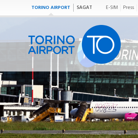
TORINO AIRPORT
SAGAT
E-SIM
Press
TO FLY
T
tofly
to
VOLI
TR
Meteo
Orario generale
I
Partenze/Arrivi
Mappa destinazioni
Compagnie aeree