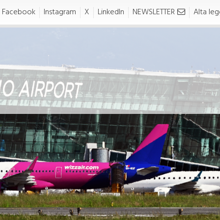
Facebook
Instagram
X
LinkedIn
NEWSLETTER
Alta legg
O MOVE
TO LIVE
move
tolive
ASPORTI E PARCHEGGI
NEWS E SERVIZI
In auto
Torino Airport Pass
n taxi
Fast Track
Parcheggi dell'Aeroporto di
Piemonte Lounge
Torino
Cambio Valuta
Assicurazione volo protetto
Kids Area