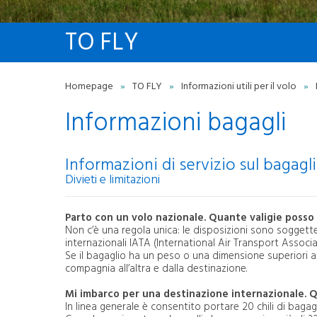
INFORMAZIONI UTILI PER
IL VOLO
TO FLY
Carta diritti passeggero
I
Minori in viaggio
I
Informazioni bagagli
Homepage
»
TO FLY
»
Informazioni utili per il volo
»
Informazioni animali volo
A
Sicurezza aeroportuale
Informazioni bagagli
Entry-Exit System (EES)
C
Sanità aerea
R
Passeggeri a ridotta
mobilità
Informazioni di servizio sul bagagl
S
Autismo
Divieti e limitazioni
e
Qualità
Rumore Aeroportuale
T
Parto con un volo nazionale. Quante valigie posso
SERVIZI
Non c’è una regola unica: le disposizioni sono sogget
internazionali IATA (International Air Transport Associ
Bagagli smarriti
Se il bagaglio ha un peso o una dimensione superiori al 
Oggetti smarriti
compagnia all’altra e dalla destinazione.
Attestazione ritardo voli
Biglietteria aerea e servizi
Mi imbarco per una destinazione internazionale. Q
aggiuntivi
In linea generale è consentito portare 20 chili di bagagl
Servizi executive