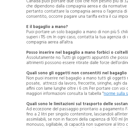
Canada puoi portare due colli che non pesino più di 32 
FAQ
che dipendono dalla compagnia aerea e da normative in
Contatti
pertanto contattare la compagnia aerea o l’agenzia di v
Scrivici
consentito, occorre pagare una tariffa extra il cui impo
Privacy
E il bagaglio a mano?
Puoi portare un solo bagaglio a mano di non più 5 chili
superi i 115 cm. In ogni caso, contatta la tua agenzia 
compagnia aerea all’altra.
Posso inserire nel bagaglio a mano forbici o coltell
Assolutamente no. Tutti gli oggetti appuntiti che poss
altrimenti possono essere ritirate dalle forze dell’ordin
Quali sono gli oggetti non consentiti nel bagagli
Non puoi inserire nel bagaglio a mano tutti gli oggetti r
posate, attrezzi da lavoro, freccette, siringhe, aghi da 
affini con lame lunghe oltre i 6 cm. Per portare con voi 
maggiori informazioni consulta la tabella "
norme sulla s
Quali sono le limitazioni sul trasporto delle sosta
Ad eccezione del passaggio prioritario a pagamento Fas
fino a 2 litri per singolo contenitore, lasciandoli all’in
assimilabili, se non in flaconi della capienza di 100 ml 
monouso, sigillabile, di capacità non superiore al litro