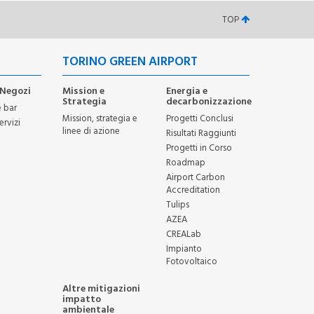
TOP
TORINO GREEN AIRPORT
Negozi
Mission e
Energia e
Strategia
decarbonizzazione
e bar
Mission, strategia e
Progetti Conclusi
ervizi
linee di azione
Risultati Raggiunti
Progetti in Corso
Roadmap
Airport Carbon
Accreditation
Tulips
AZEA
CREALab
Impianto
Fotovoltaico
Altre mitigazioni
impatto
ambientale