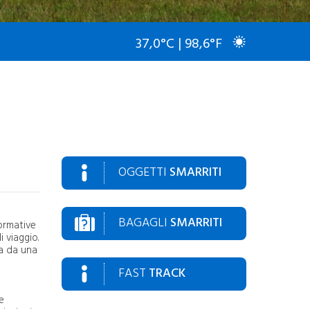
DECARBONIZZAZIONE
Progetti Conclusi
Risultati Raggiunti
37,0°C | 98,6°F
Progetti in Corso
Roadmap
Airport Carbon
Accreditation
Tulips
AZEA
CREALab
Impianto Fotovoltaico
OGGETTI
SMARRITI
ALTRE MITIGAZIONI
IMPATTO AMBIENTALE
Circular Economy
Rifiuti
BAGAGLI
SMARRITI
ormative
Acque
 viaggio.
Rumore Aeroportuale
ia da una
Turnaround Green
FAST
TRACK
e