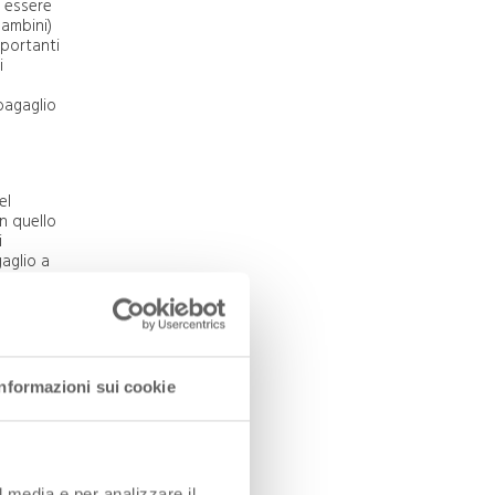
o essere
bambini)
iportanti
i
 bagaglio
el
in quello
i
aglio a
 ci sono
curio;
Informazioni sui cookie
elenose
.
per
l media e per analizzare il