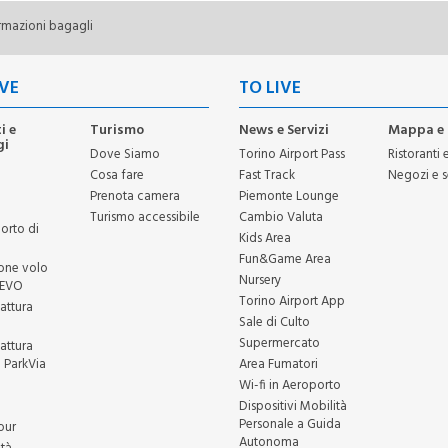
rmazioni bagagli
VE
TO LIVE
i e
Turismo
News e Servizi
Mappa e 
gi
Dove Siamo
Torino Airport Pass
Ristoranti 
Cosa fare
Fast Track
Negozi e s
Prenota camera
Piemonte Lounge
Turismo accessibile
Cambio Valuta
orto di
Kids Area
Fun&Game Area
ione volo
Nursery
REVO
Torino Airport App
fattura
Sale di Culto
i
Supermercato
fattura
 ParkVia
Area Fumatori
Wi-fi in Aeroporto
Dispositivi Mobilità
Personale a Guida
our
Autonoma