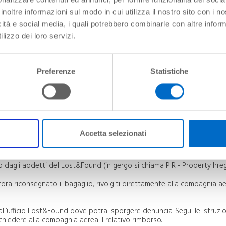
inoltre informazioni sul modo in cui utilizza il nostro sito con i 
ome faccio a imbarcarlo? E come lo ritiro?
icità e social media, i quali potrebbero combinarle con altre inform
. Quando acquisti il biglietto, è consigliabile richiedere informazioni
lizzo dei loro servizi.
ventuali prezzi aggiuntivi.
e di servizio indicherà il punto dove lasciare il bagaglio voluminoso.
delle valigie, bensì in un’apposita area per la consegna dei bagagli vol
Preferenze
Statistiche
ttenermi per portare a bordo armi e munizioni?
trollo delle armi e dei relativi documenti, ti sarà consegnato un modulo
zione della Polizia per le procedure di imbarco.
ei controlli di sicurezza?
e di vario tipo nel bagaglio a mano poiché, se riposte nelle valigie imba
 dalle nuove apparecchiature utilizzate per i controlli di sicurezza.
Accetta selezionati
rcato in aeroporto. Cosa devo fare?
a nell’area di riconsegna dei bagagli) prima di lasciare l’area doganale.
dagli addetti del Lost&Found (in gergo si chiama PIR - Property Irre
ra riconsegnato il bagaglio, rivolgiti direttamente alla compagnia ae
ll’ufficio Lost&Found dove potrai sporgere denuncia. Segui le istruzio
ichiedere alla compagnia aerea il relativo rimborso.