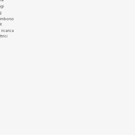
ità
gi
g
rimborso
EX
 ricarica
ttrici