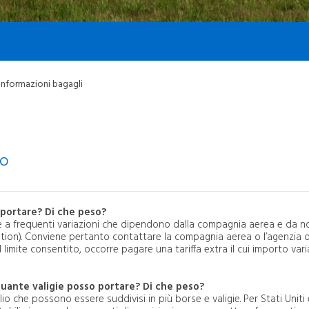
REVO
Fun&Game Area
Richiesta fattura parcheggi
Nursery
Richiesta fattura parcheggi
Torino Airport App
ParkVia
Sale di Culto
n treno
Supermercato
n bus
Area Fumatori
Eco-city-tour
Informazioni bagagli
Wi-fi in Aeroporto
ccessibilità
Dispositivi Mobilità
Autonoleggi
Personale a Guida
ar sharing
Autonoma
ichiesta rimborso Tariffa
MAPPA E NEGOZI
FLEX
io
tazioni di ricarica veicoli
Ristoranti e bar
lettrici
Negozi e servizi
URISMO
 portare? Di che peso?
Dove Siamo
te a frequenti variazioni che dipendono dalla compagnia aerea e da n
Cosa fare
ation). Conviene pertanto contattare la compagnia aerea o l’agenzia di
limite consentito, occorre pagare una tariffa extra il cui importo var
Prenota camera
Turismo accessibile
uante valigie posso portare? Di che peso?
io che possono essere suddivisi in più borse e valigie. Per Stati Uniti 