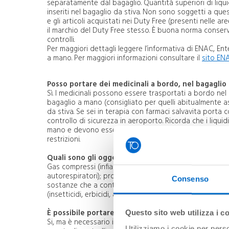
separatamente dal bagaglio. Quantità superiori di liqui
inseriti nel bagaglio da stiva. Non sono soggetti a ques
e gli articoli acquistati nei Duty Free (presenti nelle ar
il marchio del Duty Free stesso. È buona norma conserva
controlli.
Per maggiori dettagli leggere l’informativa di ENAC, Ent
a mano. Per maggiori informazioni consultare il
sito EN
Posso portare dei medicinali a bordo, nel bagaglio
Sì. I medicinali possono essere trasportati a bordo nel r
bagaglio a mano (consigliato per quelli abitualmente ass
da stiva. Se sei in terapia con farmaci salvavita porta 
controllo di sicurezza in aeroporto. Ricorda che i liqu
mano e devono essere riposti in una busta trasparente e
restrizioni.
Quali sono gli oggetti non consentiti nel bagaglio 
Gas compressi (infiammabili, non infiammabili, raffredd
autorespiratori); prodotti corrosivi; esplosivi (per es. fuo
Consenso
sostanze che a contatto con l’acqua emettono gas infiam
(insetticidi, erbicidi, arsenico e cianuro); materiali ra
È possibile portare a bordo il personal computer p
Questo sito web utilizza i c
Si, ma è necessario inserire batterie funzionanti poiché
Utilizziamo i cookie per perso