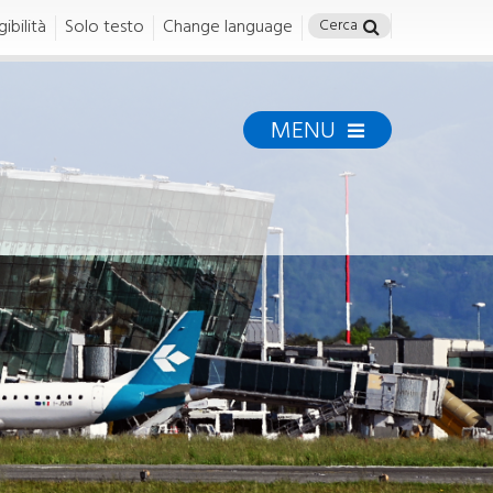
ibilità
Solo testo
Change language
MENU
TORINO GREEN
AIRPORT
torinogreenairport
MISSION E STRATEGIA
Mission, strategia e linee di
azione
ENERGIA E