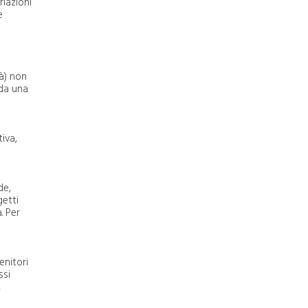
riazioni
e
tà) non
 da una
iva,
de,
getti
. Per
enitori
ssi
,