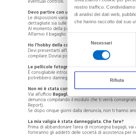
eventuali controlli.
nostro traffico. Condividiamo 
Devo partire con un bagaglio molto ingombrante. C
di analisi dei dati web, pubbl
Le disposizioni variano a seconda della compagnia aerea
che hanno raccolto dal suo uti
dettagliate sia sulle modalità di imballaggio, sia sugli e
Al momento della partenza, dopo il check-in, il personal
All’arrivo il bagaglio non verrà riconsegnato sui nastri 
Selezione
Necessari
del
Ho l’hobby della caccia. A che disposizioni devo a
Devi presentarti all’Ufficio di Polizia dove, previo con
consenso
compilare. Dovrai poi recarti al check-in con l’autorizza
Le pellicole fotografiche si rovinano con i raggi x d
È consigliabile introdurre rullini e pellicole fotografich
potrebbero danneggiarsi a causa delle radiazioni emesse
Rifiuta
Non mi è stata consegnata la valigia una volta sba
Vai all’ufficio
Bagagli Smarriti o Lost & Found
(si trov
denuncia compilando il modulo che ti verrà consegnato 
Report).
Se dopo cinque giorni dalla denuncia, non ti hanno anco
La mia valigia è stata danneggiata. Che fare?
Prima di abbandonare l’area di riconsegna bagagli, vai a
forniranno gli addetti delle società di assistenza per r