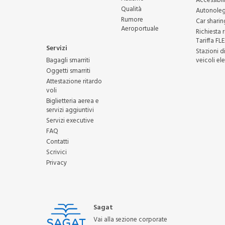
Accessibil
Qualità
Autonoleg
Rumore
Car sharin
Aeroportuale
Richiesta 
Tariffa FL
Servizi
Stazioni di
Bagagli smarriti
veicoli ele
Oggetti smarriti
Attestazione ritardo
voli
Biglietteria aerea e
servizi aggiuntivi
Servizi executive
FAQ
Contatti
Scrivici
Privacy
Sagat
Vai alla sezione corporate