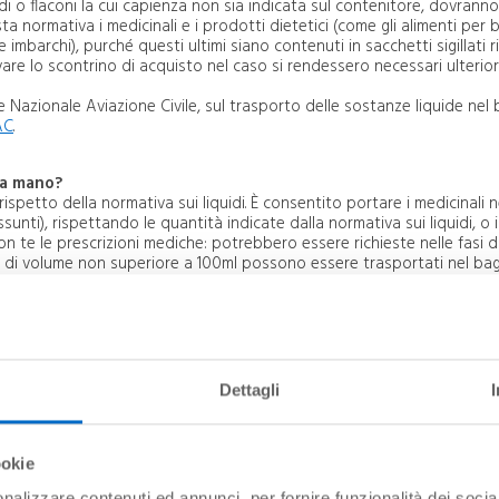
di o flaconi la cui capienza non sia indicata sul contenitore, dovrann
ta normativa i medicinali e i prodotti dietetici (come gli alimenti per 
ee imbarchi), purché questi ultimi siano contenuti in sacchetti sigillati r
re lo scontrino di acquisto nel caso si rendessero necessari ulterior
e Nazionale Aviazione Civile, sul trasporto delle sostanze liquide nel
AC
.
 a mano?
ispetto della normativa sui liquidi. È consentito portare i medicinali n
unti), rispettando le quantità indicate dalla normativa sui liquidi, o 
con te le prescrizioni mediche: potrebbero essere richieste nelle fasi d
idi di volume non superiore a 100ml possono essere trasportati nel bag
 richiudibile. Per i medicinali solidi, come compresse o capsule, non
da stiva?
ati, velenosi quali il butano, ossigeno, propano ed ossigeno per
chi di artificio, razzi, munizioni, proiettili di pistola); termometri a mer
Dettagli
mabili; sostanze infettive ( per es. batteri e virus vivi); sostanze v
dioattivi; sostanze ossidanti; sostanze magnetizzante; congegni d’allarme
ortatile?
ookie
 gli addetti al servizio sicurezza potrebbero chiederti di accenderlo 
nalizzare contenuti ed annunci, per fornire funzionalità dei socia