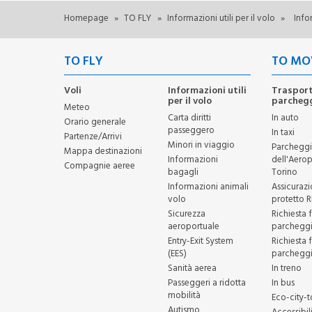
Homepage
»
TO FLY
»
Informazioni utili per il volo
»
Info
TO FLY
TO MO
Voli
Informazioni utili
Trasport
per il volo
parcheg
Meteo
Carta diritti
In auto
Orario generale
passeggero
In taxi
Partenze/Arrivi
Minori in viaggio
Parcheggi
Mappa destinazioni
Informazioni
dell'Aerop
Compagnie aeree
bagagli
Torino
Informazioni animali
Assicuraz
volo
protetto 
Sicurezza
Richiesta 
aeroportuale
parchegg
Entry-Exit System
Richiesta 
(EES)
parcheggi
Sanità aerea
In treno
Passeggeri a ridotta
In bus
mobilità
Eco-city-t
Autismo