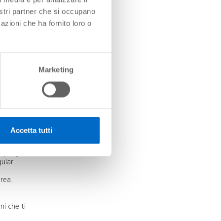
nostri partner che si occupano
azioni che ha fornito loro o
uminosi.
Marketing
 da
rcate,
Accetta tutti
 Sporgi
gular
rea.
ni che ti