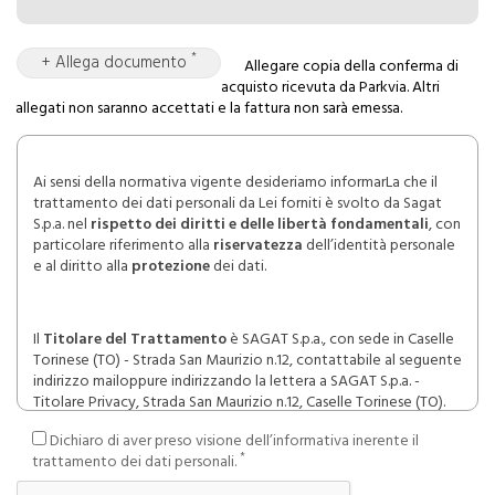
*
+ Allega documento
Allegare copia della conferma di
acquisto ricevuta da Parkvia. Altri
allegati non saranno accettati e la fattura non sarà emessa.
Ai sensi della normativa vigente desideriamo informarLa che il
trattamento dei dati personali da Lei forniti è svolto da Sagat
S.p.a. nel
rispetto dei diritti e delle libertà fondamentali
, con
particolare riferimento alla
riservatezza
dell’identità personale
e al diritto alla
protezione
dei dati.
Il
Titolare del Trattamento
è SAGAT S.p.a., con sede in Caselle
Torinese (TO) - Strada San Maurizio n.12, contattabile al seguente
indirizzo mailoppure indirizzando la lettera a SAGAT S.p.a. -
Titolare Privacy, Strada San Maurizio n.12, Caselle Torinese (TO).
Dichiaro di aver preso visione dell’informativa inerente il
*
trattamento dei dati personali.
La Società ha nominato un
DPO
(Data Protection Officer)