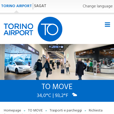
TORINO AIRPORT
SAGAT
Change language
TO MOVE
34,0°C | 93,2°F
Homepage
»
TO MOVE
»
Trasporti e parcheggi
»
Richiesta