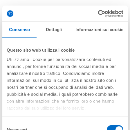
Società
*
Ragione sociale
Consenso
Dettagli
Informazioni sui cookie
*
Indirizzo
Questo sito web utilizza i cookie
Utilizziamo i cookie per personalizzare contenuti ed
annunci, per fornire funzionalità dei social media e per
*
C.A.P.
analizzare il nostro traffico. Condividiamo inoltre
informazioni sul modo in cui utilizza il nostro sito con i
nostri partner che si occupano di analisi dei dati web,
pubblicità e social media, i quali potrebbero combinarle
*
Città
con altre informazioni che ha fornito loro o che hanno
raccolto dal suo utilizzo dei loro servizi.
*
Partita IVA / Codice fiscale
Selezione
Necessari