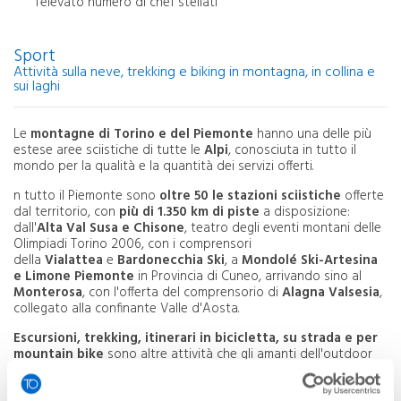
l’elevato numero di chef stellati
Sport
Attività sulla neve, trekking e biking in montagna, in collina e
sui laghi
Le
montagne di Torino e del Piemonte
hanno una delle più
estese aree sciistiche di tutte le
Alpi
, conosciuta in tutto il
mondo per la qualità e la quantità dei servizi offerti.
n tutto il Piemonte sono
oltre 50 le stazioni sciistiche
offerte
dal territorio, con
più di 1.350 km di piste
a disposizione:
dall'
Alta Val Susa e Chisone
, teatro degli eventi montani delle
Olimpiadi Torino 2006, con i comprensori
della
Vialattea
e
Bardonecchia Ski
, a
Mondolé Ski-Artesina
e Limone Piemonte
in Provincia di Cuneo, arrivando sino al
Monterosa
, con l'offerta del comprensorio di
Alagna Valsesia
,
collegato alla confinante Valle d'Aosta.
Escursioni, trekking, itinerari in bicicletta, su strada e per
mountain bike
sono altre attività che gli amanti dell'outdoor
possono praticare sul territorio. Lungo i 16.000 km di sentieri
escursionistici in paesaggi naturali di grande bellezza, come il