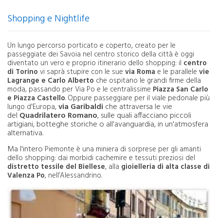
Shopping e Nightlife
Un lungo percorso porticato e coperto, creato per le
passeggiate dei Savoia nel centro storico della città è oggi
diventato un vero e proprio itinerario dello shopping: il
centro
di Torino
vi saprà stupire con le sue
via Roma
e le parallele
vie
Lagrange e Carlo Alberto
che ospitano le grandi firme della
moda, passando per Via Po e le centralissime
Piazza San Carlo
e Piazza Castello
. Oppure passeggiare per il viale pedonale più
via Garibaldi
che attraversa le vie
lungo d'Europa,
del
Quadrilatero Romano
, sulle quali affacciano piccoli
artigiani, botteghe storiche o all'avanguardia, in un'atmosfera
alternativa.
Ma l'intero
Piemonte è una miniera di sorprese per gli amanti
dello shopping: dai morbidi cachemire e tessuti preziosi del
distretto tessile del Biellese
, alla
gioielleria di alta classe di
Valenza Po
, nell’Alessandrino.