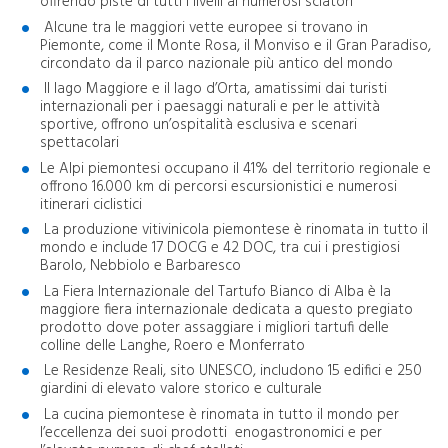
offrendo piste di tutti i livelli ai numerosi sciatori
Alcune tra le maggiori vette europee si trovano in
Piemonte, come il Monte Rosa, il Monviso e il Gran Paradiso,
circondato da il parco nazionale più antico del mondo
Il lago Maggiore e il lago d’Orta, amatissimi dai turisti
internazionali per i paesaggi naturali e per le attività
sportive, offrono un’ospitalità esclusiva e scenari
spettacolari
Le Alpi piemontesi occupano il 41% del territorio regionale e
offrono 16.000 km di percorsi escursionistici e numerosi
itinerari ciclistici
La produzione vitivinicola piemontese è rinomata in tutto il
mondo e include 17 DOCG e 42 DOC, tra cui i prestigiosi
Barolo, Nebbiolo e Barbaresco
La Fiera Internazionale del Tartufo Bianco di Alba è la
maggiore fiera internazionale dedicata a questo pregiato
prodotto dove poter assaggiare i migliori tartufi delle
colline delle Langhe, Roero e Monferrato
Le Residenze Reali, sito UNESCO, includono 15 edifici e 250
giardini di elevato valore storico e culturale
La cucina piemontese è rinomata in tutto il mondo per
l’eccellenza dei suoi prodotti enogastronomici e per