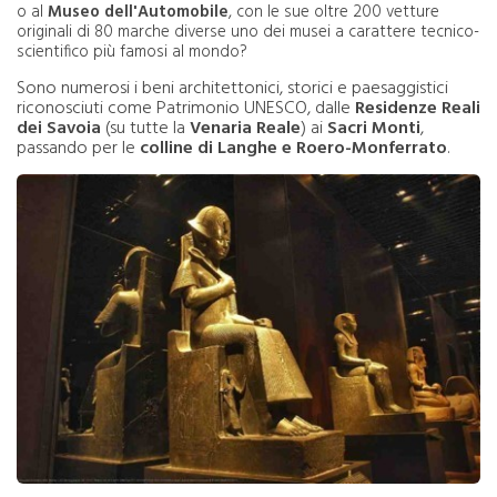
o al
Museo dell'Automobile
, con le sue oltre 200 vetture
originali di 80 marche diverse uno dei musei a carattere tecnico-
scientifico più famosi al mondo?
Sono numerosi i beni architettonici, storici e paesaggistici
riconosciuti come Patrimonio UNESCO, dalle
Residenze Reali
dei Savoia
(su tutte la
Venaria Reale
)
ai
Sacri Monti
,
passando per le
colline di Langhe e Roero-Monferrato
.