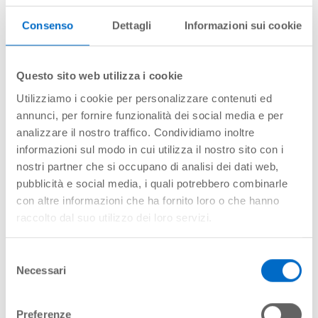
sistema di
94 parchi e riserve naturali
, dove spiccano i
parchi
nazionali del Gran Paradiso e della Val Grande
, la più grande
area wilderness d'Italia, vero paradiso dell'outdoor.
Consenso
Dettagli
Informazioni sui cookie
E per chi vuole esplorare il territorio
pedalando su una bici
,
sono molteplici le possibilità di scelta tra i vari circuiti a
disposizione dalle
Langhe al Monferrato
, tra piccoli borghi e
Questo sito web utilizza i cookie
vigneti
Utilizziamo i cookie per personalizzare contenuti ed
annunci, per fornire funzionalità dei social media e per
analizzare il nostro traffico. Condividiamo inoltre
informazioni sul modo in cui utilizza il nostro sito con i
nostri partner che si occupano di analisi dei dati web,
pubblicità e social media, i quali potrebbero combinarle
con altre informazioni che ha fornito loro o che hanno
raccolto dal suo utilizzo dei loro servizi.
Selezione
Necessari
del
consenso
Preferenze