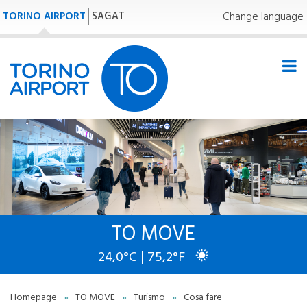
TORINO AIRPORT
SAGAT
Change language
TO MOVE
24,0°C | 75,2°F
Homepage
»
TO MOVE
»
Turismo
»
Cosa fare