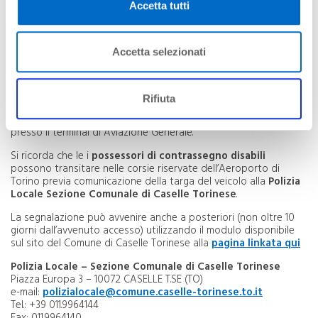
Accetta tutti
Accetta selezionati
Per le operazioni di
carico e scarico temporaneo
sono inoltre
Rifiuta
riservati
8 posti auto lungo la viabilità aeroportuale
(4 al
livello Arrivi e 4 alle Partenze), mentre un posto è presente
presso il terminal di Aviazione Generale.
Si ricorda che le i
possessori di contrassegno disabili
possono transitare nelle corsie riservate dell’Aeroporto di
Torino previa comunicazione della targa del veicolo alla
Polizia
Locale Sezione Comunale di Caselle Torinese
.
La segnalazione può avvenire anche a posteriori (non oltre 10
giorni dall’avvenuto accesso) utilizzando il modulo disponibile
sul sito del Comune di Caselle Torinese alla
pagina linkata qui
Polizia Locale – Sezione Comunale di Caselle Torinese
Piazza Europa 3 – 10072 CASELLE T.SE (TO)
e-mail:
polizialocale@comune.caselle-torinese.to.it
Tel.: +39 011.9964144
Fax: 011.9964140.