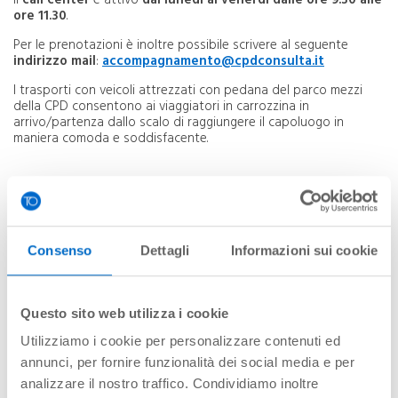
Il
call center
è attivo
dal lunedì al venerdì dalle ore 9.30 alle
ore 11.30
.
Per le prenotazioni è inoltre possibile scrivere al seguente
indirizzo mail
:
accompagnamento@cpdconsulta.it
I trasporti con veicoli attrezzati con pedana del parco mezzi
della CPD consentono ai viaggiatori in carrozzina in
arrivo/partenza dallo scalo di raggiungere il capoluogo in
maniera comoda e soddisfacente.
Parcheggi riservati
Il parcheggio Multipiano, dotato di 6 ascensori, dispone di
50
Consenso
Dettagli
Informazioni sui cookie
posti gratuiti per i possessori o titolari di contrassegno
disabili
.
Le aree riservate sono situate presso il piano 2 dell’edificio al
Questo sito web utilizza i cookie
livello delle Partenze, in posizione adiacente al percorso
pedonale coperto.
Utilizziamo i cookie per personalizzare contenuti ed
I titolari di contrassegno disabili possono beneficiare
annunci, per fornire funzionalità dei social media e per
gratuitamente
del parcheggio esponendo, in auto, il
analizzare il nostro traffico. Condividiamo inoltre
contrassegno ed esibendolo al momento del ritiro della vettura,