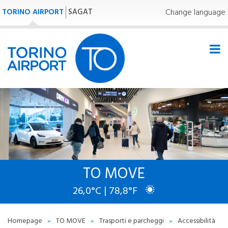
TORINO AIRPORT
SAGAT
Change language
TO MOVE
26,0°C | 78,8°F
Homepage
»
TO MOVE
»
Trasporti e parcheggi
»
Accessibilità