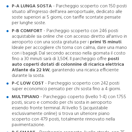
P-A LUNGA SOSTA
- Parcheggio scoperto con 150 posti
situato all'ingresso dell'area aeroportuale, dedicato alle
soste superiori ai 5 giorni, con tariffe scontate pensate
per lunghe soste.
P-B COMFORT
- Parcheggio scoperto con 246 posti
acquistabile sia online che con accesso diretto all'arrivo in
aeroporto con una sosta gratuita per i
primi 15 minuti
.
Ideale per accogliere chi torna con calma, dare una mano
con i bagagli. Dal secondo accesso nella giornata il costo
fino a 30 minuti sarà di 3,50€. Il parcheggio offre
posti
auto coperti dotati di colonnine di ricarica elettrica
Atlante da 22 kW
, garantendo una ricarica efficiente
durante la sosta.
P-C LOW COST
- Parcheggio scoperto con 242 posti
super economico pensato per chi sosta fino a 4 giorni.
MULTIPIANO
- Parcheggio coperto (livello 1-4) con 1.755
posti, sicuro e comodo per chi sosta in aeroporto
essendo fronte terminal. Al livello 5 (acquistabile
esclusivamente online) si trova un ulteriore piano
scoperto con 479 posti, totalmente rinnovato nella
pavimentazione.