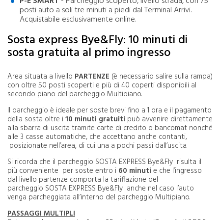
P-E SMART
- Parcheggio scoperto, livello strada, con 75
posti auto a soli tre minuti a piedi dal Terminal Arrivi.
Acquistabile esclusivamente online.
Sosta express Bye&Fly: 10 minuti di
sosta gratuita al primo ingresso
Area situata a livello
PARTENZE
(è necessario salire sulla rampa)
con oltre 50 posti scoperti e più di 40 coperti disponibili al
secondo piano del parcheggio Multipiano.
Il parcheggio è ideale per soste brevi fino a 1 ora e il pagamento
della sosta oltre i
10 minuti gratuiti
può avvenire direttamente
alla sbarra di uscita tramite carte di credito o bancomat nonché
alle 3 casse automatiche, che accettano anche contanti,
posizionate nell’area, di cui una a pochi passi dall’uscita.
Si ricorda che il parcheggio SOSTA EXPRESS Bye&Fly risulta il
più conveniente per soste entro i
60 minuti
e che l’ingresso
dal livello partenze comporta la tariffazione del
parcheggio SOSTA EXPRESS Bye&Fly anche nel caso l’auto
venga parcheggiata all’interno del parcheggio Multipiano.
PASSAGGI MULTIPLI