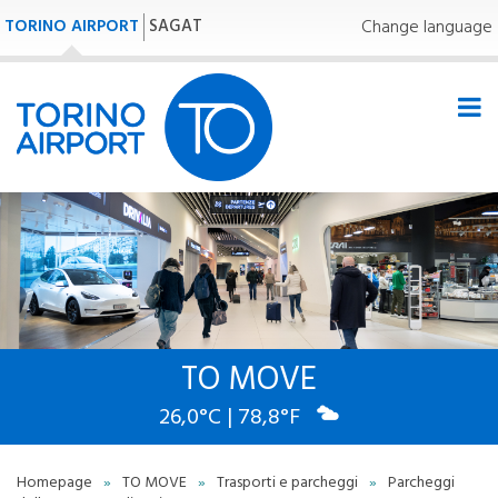
TORINO AIRPORT
SAGAT
Change language
TO MOVE
26,0°C | 78,8°F
Homepage
»
TO MOVE
»
Trasporti e parcheggi
»
Parcheggi