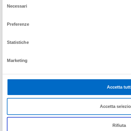
Selezione
RICHIESTA RIMBORSO
TARIFFA FLEX
Necessari
del
consenso
Preferenze
REGOLAMENTO DEL
PARCHEGGIO
Statistiche
TERMINI E CONDIZIONI
VENDITA ONLINE
Marketing
Informativa sulle attività di trattamento dei
dati personali
Videosorveglianza
Parcheggi
Accetta tutt
Telepass e UnipolMove
Caratteristiche
Accetta selezio
PARCHEGGIO PRM
INFORMAZIONI
Rifiuta