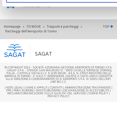
STAZIONI DI RICARICA
VEICOLI ELETTRICI
Homepage
»
TO MOVE
»
Trasporti e parcheggi
»
TOP
Parcheggi dell'Aeroporto di Torino
SAGAT
© COPYRIGHT 2023 - SOCIETÀ AZIONARIA GESTIONE AEROPORTO DI TORINO S.P.A.
- SAGAT S.P.A. - STRADA SAN MAURIZIO 12 - 10072 CASELLE TORINESE (TORINO),
ITALIA - CAPITALE SOCIALE I.V. € 12.911.481,00 - R.E.A. N. 270127 REGISTRO DELLE
IMPRESE DI TORINO - P. IVA/C.F. 00505180018, SOCIETÀ A SOCIO UNICO SOGGETTA
ALLA DIREZIONE E COORDINAMENTO DI 2I AEROPORTI S.P.A. AI SENSI DELL'ART.
2497 BIS C.C.
|
NOTE LEGALI
|
GARE E APPALTI
|
CONTATTI
|
AMMINISTRAZIONE TRASPARENTE
|
PPR
|
PRM
|
RUMORE
|
WHISTLEBLOWING
|
DICHIARAZIONE DI ACCESSIBILITÀ
|
RECLAMI/COMUNICAZIONI SULLA QUALITA’ DEL SERVIZIO
|
COOKIE POLICY
|
PRIVACY POLICY