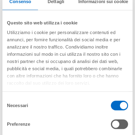
dell'Aeroporto di Torino
»
Parcheggio Telepass e UnipolMove
Consenso
Dettagli
Informazioni sui cookie
Aeroporto Torino
Parcheggio Telepass e
Questo sito web utilizza i cookie
UnipolMove
Utilizziamo i cookie per personalizzare contenuti ed
annunci, per fornire funzionalità dei social media e per
analizzare il nostro traffico. Condividiamo inoltre
Parcheggio Telepass e UnipolMove Aeroporto
informazioni sul modo in cui utilizza il nostro sito con i
Torino
nostri partner che si occupano di analisi dei dati web,
pubblicità e social media, i quali potrebbero combinarle
All'Aeroporto di Torino sono disponibili i servizio
Telepass
e
con altre informazioni che ha fornito loro o che hanno
UnipolMove
nel
Parcheggio Multipiano Coperto
e nel
parcheggio
Sosta Express Bye&Fly
a livello partenze.
raccolto dal suo utilizzo dei loro servizi.
In entrata
:
Selezione
Necessari
del
Due delle quattro corsie situate presso l’ingresso del
consenso
Multipiano
sono abilitate al
Telepass e UnipolMove
.
Preferenze
Una corsia (quella di sinistra) del
Sosta Express Bye&Fly
è
abilitato
Telepass e UnipolMove
.