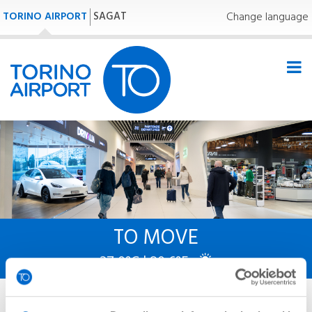
TORINO AIRPORT
SAGAT
Change language
TO MOVE
27,0°C | 80,6°F
Homepage
»
TO MOVE
»
Trasporti e parcheggi
»
Parcheggi