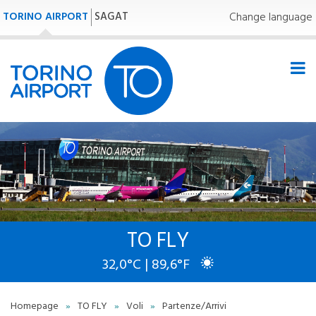
TORINO AIRPORT
SAGAT
Change language
TO FLY
32,0°C | 89,6°F
Homepage
»
TO FLY
»
Voli
»
Partenze/Arrivi