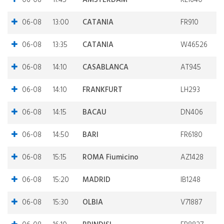
06-08
11:45
AMSTERDAM
KL1640
06-08
13:00
CATANIA
FR910
06-08
13:35
CATANIA
W46526
06-08
14:10
CASABLANCA
AT945
06-08
14:10
FRANKFURT
LH293
06-08
14:15
BACAU
DN406
06-08
14:50
BARI
FR6180
06-08
15:15
ROMA Fiumicino
AZ1428
06-08
15:20
MADRID
IB1248
06-08
15:30
OLBIA
V71887