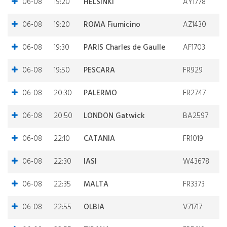
06-08
19:20
HELSINKI
AY1778
06-08
19:20
ROMA Fiumicino
AZ1430
06-08
19:30
PARIS Charles de Gaulle
AF1703
06-08
19:50
PESCARA
FR929
06-08
20:30
PALERMO
FR2747
06-08
20:50
LONDON Gatwick
BA2597
06-08
22:10
CATANIA
FR1019
06-08
22:30
IASI
W43678
06-08
22:35
MALTA
FR3373
06-08
22:55
OLBIA
V71717