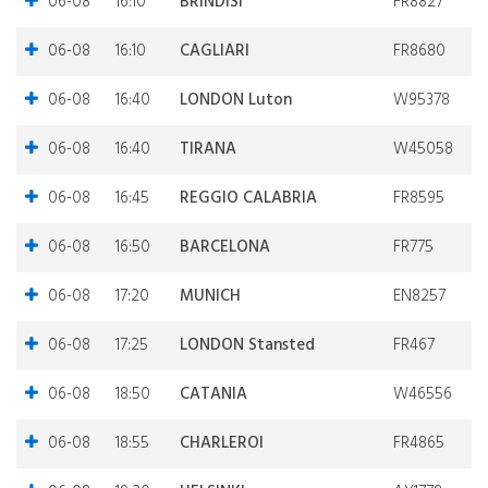
06-08
16:10
BRINDISI
FR8827
06-08
16:10
CAGLIARI
FR8680
06-08
16:40
LONDON Luton
W95378
06-08
16:40
TIRANA
W45058
06-08
16:45
REGGIO CALABRIA
FR8595
06-08
16:50
BARCELONA
FR775
06-08
17:20
MUNICH
EN8257
06-08
17:25
LONDON Stansted
FR467
06-08
18:50
CATANIA
W46556
06-08
18:55
CHARLEROI
FR4865