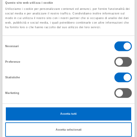
Questo sito web utilizza i cookie
Utilizziamo i cookie per personalizzare contenuti ed annunci, per fornire funzionalità dei
06-08
06:05
AMSTERDAM
KL1638
social media e per analizzare il nostro traffico. Condividiamo inoltre informazioni sul
modo in cui utilizza il nostro sito con i nostri partner che si occupano di analisi dei dati
web, pubblicità e social media, i quali potrebbero combinarle con altre informazioni che
06-08
06:10
BRINDISI
FR7300
ha fornito loro o che hanno raccolto dal suo utilizzo dei loro servizi.
06-08
06:15
MUNICH
LH1887
Selezione
Necessari
del
06-08
06:45
LAMEZIA TERME
FR937
consenso
Preferenze
06-08
06:50
ROMA Fiumicino
AZ1432
Statistiche
06-08
07:50
BARI
FR264
Marketing
06-08
07:50
PALERMO
FR2313
06-08
08:20
CHARLEROI
FR4894
Accetta tutti
06-08
08:30
MARRAKECH
FR6163
Accetta selezionati
06-08
08:55
CAGLIARI
FR2415