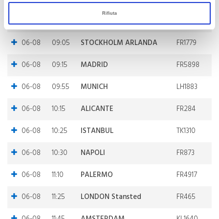
Rifiuta
06-08
08:55
PALERMO
W46612
06-08
09:05
STOCKHOLM ARLANDA
FR1779
06-08
09:15
MADRID
FR5898
06-08
09:55
MUNICH
LH1883
06-08
10:15
ALICANTE
FR284
06-08
10:25
ISTANBUL
TK1310
06-08
10:30
NAPOLI
FR873
06-08
11:10
PALERMO
FR4917
06-08
11:25
LONDON Stansted
FR465