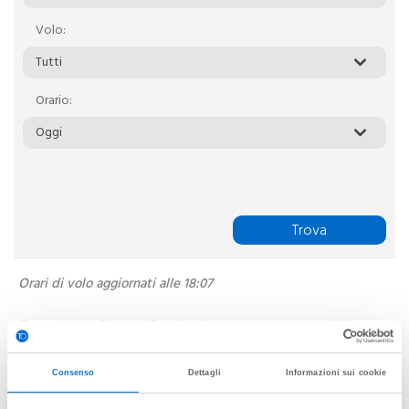
Volo:
Tutti
Orario:
Oggi
Trova
Orari di volo aggiornati alle 18:07
Data
Ora
Destinazione
Volo
06-08
06:00
FRANKFURT
LH297
Consenso
Dettagli
Informazioni sui cookie
06-08
06:00
PARIS Charles de Gaulle
AF1503