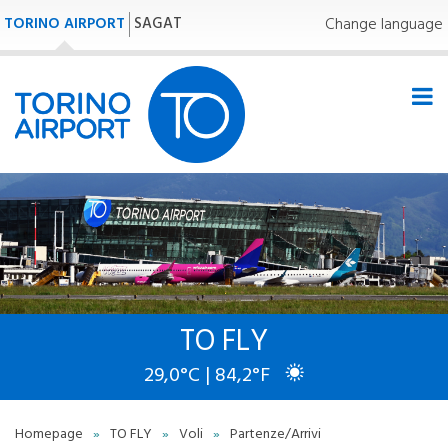
TORINO AIRPORT
SAGAT
Change language
TO FLY
29,0°C | 84,2°F
Homepage
»
TO FLY
»
Voli
»
Partenze/Arrivi