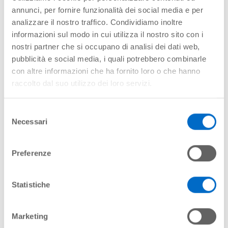
annunci, per fornire funzionalità dei social media e per
09-08
08:20
CATANIA
W46525
analizzare il nostro traffico. Condividiamo inoltre
informazioni sul modo in cui utilizza il nostro sito con i
09-08
08:20
COPENHAGEN
FR5088
nostri partner che si occupano di analisi dei dati web,
pubblicità e social media, i quali potrebbero combinarle
09-08
08:20
TRAPANI
FR5903
con altre informazioni che ha fornito loro o che hanno
raccolto dal suo utilizzo dei loro servizi.
09-08
08:30
CHARLEROI
FR4864
09-08
09:00
NAPOLI
FR872
Selezione
Necessari
del
09-08
09:05
BARCELONA
VY6514
consenso
Preferenze
09-08
09:10
PALERMO
FR2312
09-08
09:20
CAGLIARI
FR2414
Statistiche
09-08
09:25
LONDON Stansted
FR464
Marketing
09-08
09:45
STOCKHOLM ARLANDA
FR1778