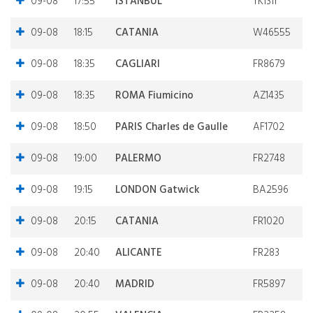
09-08
17:55
ISTANBUL
TK1311
09-08
18:15
CATANIA
W46555
09-08
18:35
CAGLIARI
FR8679
09-08
18:35
ROMA Fiumicino
AZ1435
09-08
18:50
PARIS Charles de Gaulle
AF1702
09-08
19:00
PALERMO
FR2748
09-08
19:15
LONDON Gatwick
BA2596
09-08
20:15
CATANIA
FR1020
09-08
20:40
ALICANTE
FR283
09-08
20:40
MADRID
FR5897