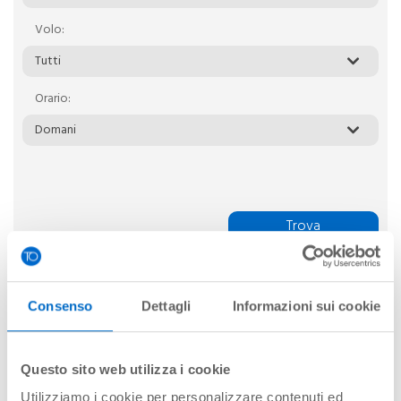
Volo:
Tutti
Orario:
Domani
Trova
Orari di volo aggiornati alle 20:02
Consenso
Dettagli
Informazioni sui cookie
Data
Ora
Provenienza
Volo
09-08
07:30
BARCELONA
FR774
Questo sito web utilizza i cookie
09-08
07:30
OLBIA
V71716
Utilizziamo i cookie per personalizzare contenuti ed