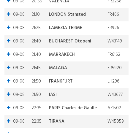
09-08
20:55
VALENCIA
FR2258
09-08
21:10
LONDON Stansted
FR466
09-08
21:25
LAMEZIA TERME
FR926
09-08
21:40
BUCHAREST Otopeni
W43149
09-08
21:40
MARRAKECH
FR6162
09-08
21:45
MALAGA
FR5920
09-08
21:50
FRANKFURT
LH296
09-08
21:50
IASI
W43677
09-08
22:35
PARIS Charles de Gaulle
AF1502
09-08
22:35
TIRANA
W45059