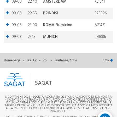
09-08
22:40
AMSTERDAM
KL1641
09-08
22:55
BRINDISI
FR8826
09-08
23:00
ROMA Fiumicino
AZ1431
09-08
23:15
MUNICH
LH1886
Homepage
»
TO FLY
»
Voli
»
Partenze/Arrivi
TOP
SAGAT
© COPYRIGHT 2023 - SOCIETÀ AZIONARIA GESTIONE AEROPORTO DI TORINO S.P.A.
- SAGAT S.P.A. - STRADA SAN MAURIZIO 12 - 10072 CASELLE TORINESE (TORINO),
ITALIA - CAPITALE SOCIALE I.V. € 12.911.481,00 - R.E.A. N. 270127 REGISTRO DELLE
IMPRESE DI TORINO - P. IVA/C.F. 00505180018, SOCIETÀ A SOCIO UNICO SOGGETTA
ALLA DIREZIONE E COORDINAMENTO DI 2I AEROPORTI S.P.A. AI SENSI DELL'ART.
2497 BIS C.C.
|
NOTE LEGALI
|
GARE E APPALTI
|
CONTATTI
|
AMMINISTRAZIONE TRASPARENTE
|