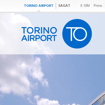
TORINO AIRPORT
SAGAT
E-SIM
Press
TO FLY
T
tofly
to
VOLI
TR
Meteo
Orario generale
I
Partenze/Arrivi
Mappa destinazioni
Compagnie aeree