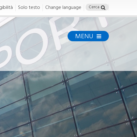
ibilità
Solo testo
Change language
MENU
TORINO GREEN
AIRPORT
torinogreenairport
MISSION E STRATEGIA
Mission, strategia e linee di
azione
ENERGIA E