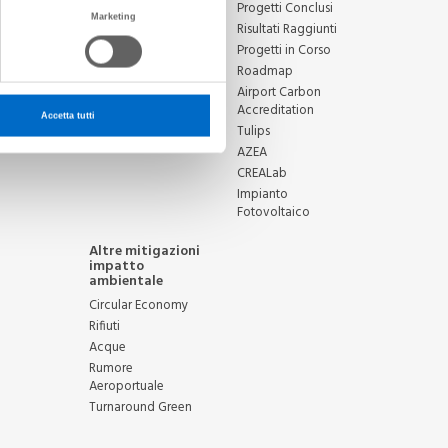
Mission, strategia e
Progetti Conclusi
ervizi
Marketing
linee di azione
Risultati Raggiunti
Progetti in Corso
Roadmap
Airport Carbon
Accreditation
Accetta tutti
Tulips
AZEA
CREALab
Impianto
Fotovoltaico
Altre mitigazioni
impatto
ambientale
Circular Economy
Rifiuti
Acque
Rumore
Aeroportuale
Turnaround Green