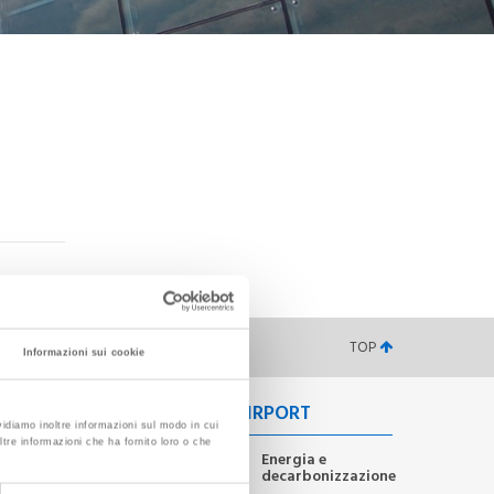
DECARBONIZZAZIONE
Progetti Conclusi
Risultati Raggiunti
Progetti in Corso
Roadmap
Airport Carbon
Accreditation
Tulips
AZEA
CREALab
Impianto Fotovoltaico
ALTRE MITIGAZIONI
IMPATTO AMBIENTALE
Circular Economy
Rifiuti
TOP
Informazioni sui cookie
Acque
Rumore Aeroportuale
Turnaround Green
TORINO GREEN AIRPORT
vidiamo inoltre informazioni sul modo in cui
ltre informazioni che ha fornito loro o che
Negozi
Mission e
Energia e
Strategia
decarbonizzazione
e bar