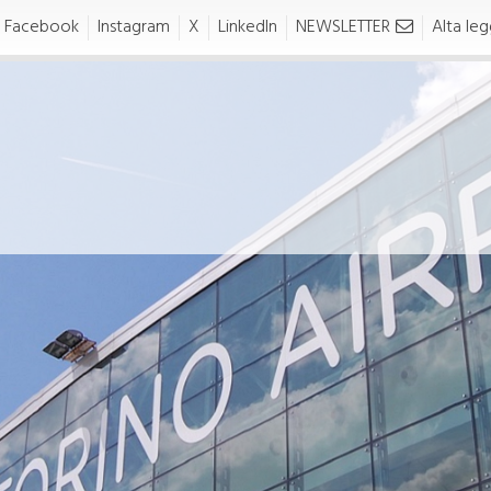
Facebook
Instagram
X
LinkedIn
NEWSLETTER
Alta legg
O MOVE
TO LIVE
move
tolive
ASPORTI E PARCHEGGI
NEWS E SERVIZI
In auto
Torino Airport Pass
n taxi
Fast Track
Parcheggi dell'Aeroporto di
Piemonte Lounge
Torino
Cambio Valuta
Assicurazione volo protetto
Kids Area