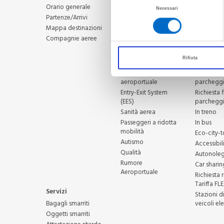
Selezione
Carta diritti
In auto
Orario generale
FAQ
Necessari
passeggero
In taxi
del
Contatti
Partenze/Arrivi
Minori in viaggio
Parcheggi
consenso
Scrivici
Mappa destinazioni
Informazioni
dell'Aerop
Privacy
Compagnie aeree
bagagli
Torino
Informazioni animali
Assicuraz
Rifiuta
volo
protetto 
Sicurezza
Richiesta 
aeroportuale
parchegg
Entry-Exit System
Richiesta 
(EES)
parcheggi
Sanità aerea
In treno
Passeggeri a ridotta
In bus
mobilità
Eco-city-t
Autismo
Accessibil
Qualità
Autonoleg
Rumore
Car sharin
Aeroportuale
Richiesta 
Tariffa FL
Servizi
Stazioni di
Bagagli smarriti
veicoli ele
Oggetti smarriti