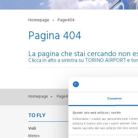
INFORMAZIONI UTILI PER
IL VOLO
Carta diritti passeggero
Homepage
»
Page404
I
Minori in viaggio
Pagina 404
I
Informazioni bagagli
Informazioni animali volo
A
Sicurezza aeroportuale
Entry-Exit System (EES)
La pagina che stai cercando non es
C
Sanità aerea
Clicca in alto a sinistra su TORINO AIRPORT e t
R
Passeggeri a ridotta
mobilità
S
Autismo
e
Qualità
Rumore Aeroportuale
T
Homepage
»
Page404
SERVIZI
Consenso
Bagagli smarriti
Oggetti smarriti
Questo sito web utilizza i cookie
TO FLY
TO MO
Attestazione ritardo voli
Utilizziamo i cookie per personalizzare conten
Biglietteria aerea e servizi
utilizza il nostro sito con i nostri partner ch
Voli
Informazioni utili
Trasport
hanno raccolto dal suo utilizzo dei loro serviz
aggiuntivi
per il volo
parcheg
Meteo
Servizi executive