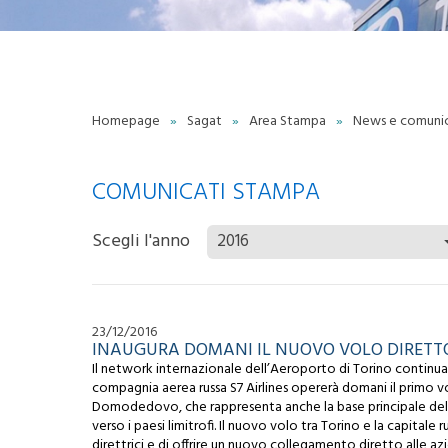
trasparente
Politica Integrata
Certificazioni
Qualità
Whistleblowing Policy
Torino Green Airport
Homepage
»
Sagat
»
Area Stampa
»
News e comuni
S
Lavora con noi
Contatti
P
Scrivici
COMUNICATI STAMPA
Privacy
Scegli l'anno
2016
A
C
23/12/2016
INAUGURA DOMANI IL NUOVO VOLO DIRETTO
Il network internazionale dell’Aeroporto di Torino contin
compagnia aerea russa S7 Airlines opererà domani il primo 
Domodedovo, che rappresenta anche la base principale del v
verso i paesi limitrofi. Il nuovo volo tra Torino e la capitale 
direttrici e di offrire un nuovo collegamento diretto alle azi