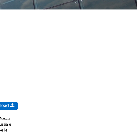
listino
TRAINING - ATTIVITÀ DI
FORMAZIONE
33,0°C | 91,4°F
Training Centre
Corsi
Modalità di acquisto e
listino
load
 Mosca
ussia e
be le