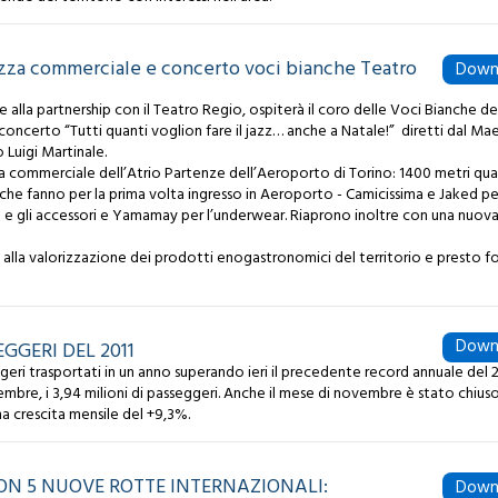
ERGIA
Certificato ISO 50001
Sistema Gestione Energia
azza commerciale e concerto voci bianche Teatro
Down
Airport Carbon
Accreditation
e alla partnership con il Teatro Regio, ospiterà il coro delle Voci Bianche d
concerto “Tutti quanti voglion fare il jazz… anche a Natale!” diretti dal Ma
Luigi Martinale.
za commerciale dell’Atrio Partenze dell’Aeroporto di Torino: 1400 metri qua
he fanno per la prima volta ingresso in Aeroporto - Camicissima e Jaked pe
rse e gli accessori e Yamamay per l’underwear. Riaprono inoltre con una nuov
lla valorizzazione dei prodotti enogastronomici del territorio e presto fo
Down
GGERI DEL 2011
geri trasportati in un anno superando ieri il precedente record annuale del 2
cembre, i 3,94 milioni di passeggeri. Anche il mese di novembre è stato chiuso
a crescita mensile del +9,3%.
ON 5 NUOVE ROTTE INTERNAZIONALI:
Down