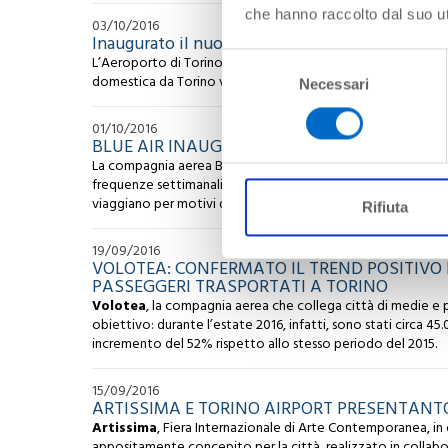
che hanno raccolto dal suo uti
03/10/2016
Inaugurato il nuovo volo Blue Air Torino-Pesc
Selezione
L’Aeroporto di Torino ha salutato con un arco d’acqua dei Vi
domestica da Torino verso la località adriatica.
Necessari
del
consenso
01/10/2016
BLUE AIR INAUGURA IL NUOVO COLLEGAMENT
La compagnia aerea Blue Air ha inaugurato questa mattina il
frequenze settimanali – due frequenze giornaliere nei giorni
viaggiano per motivi di lavoro e di turismo, grazie agli orari 
Rifiuta
19/09/2016
VOLOTEA: CONFERMATO IL TREND POSITIVO P
PASSEGGERI TRASPORTATI A TORINO
Volotea
, la compagnia aerea che collega città di medie e 
obiettivo: durante l’estate 2016, infatti, sono stati circa 4
incremento del 52% rispetto allo stesso periodo del 2015.
15/09/2016
ARTISSIMA E TORINO AIRPORT PRESENTANT
Artissima
, Fiera Internazionale di Arte Contemporanea, in
appositamente concepito per la città, realizzato in colla