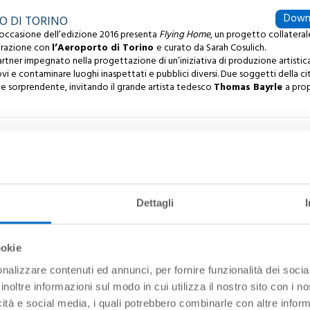
Down
O DI TORINO
 occasione dell’edizione 2016 presenta
Flying
Home
, un progetto collateral
borazione con
l’Aeroporto di Torino
e curato da Sarah Cosulich.
artner impegnato nella progettazione di un’iniziativa di produzione artistic
vi e contaminare luoghi inaspettati e pubblici diversi. Due soggetti della ci
le sorprendente, invitando il grande artista tedesco
Thomas Bayrle
a pro
Down
NUNCIA UNA NUOVA ROTTA PER PANTELLERIA
ccole dimensioni in Europa, punta sempre più in alto a Torino, dove annunci
alire a bordo dei nuovi voli che decolleranno dallo scalo piemontese alla vol
confermato per il prossimo anno l’intero network di rotte in partenza dallo sc
nazionali) per un totale di più di 1.200 voli.
Dettagli
Down
 DEBUTTA CON LA BOHÈME
ookie
noforte che è a disposizione dei passeggeri dell’Aeroporto di Torino. Posiz
o della bella vetrata che offre una vista suggestiva sulla pista, il pianoforte 
nalizzare contenuti ed annunci, per fornire funzionalità dei socia
musicisti che desidereranno improvvisare un concerto in attesa dell’imbarc
inoltre informazioni sul modo in cui utilizza il nostro sito con i 
icità e social media, i quali potrebbero combinarle con altre inform