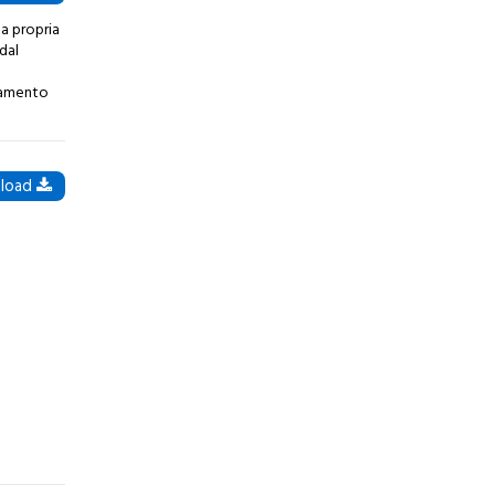
la propria
dal
egamento
load