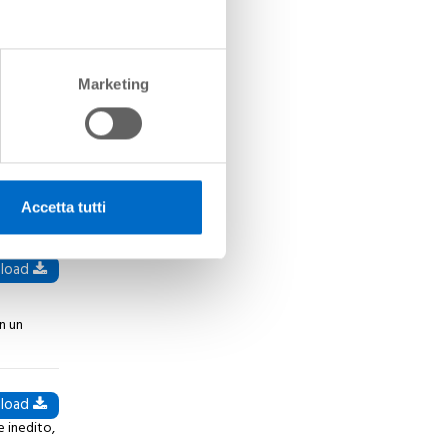
load
 rotta
Marketing
load
2
ro che
ana.
Accetta tutti
load
n un
load
e inedito,