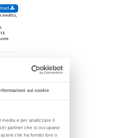
load
e inedito,
a,
ttà
porre
load
a l’avvio
ta di
alo
Informazioni sui cookie
load
ionato
a mezza
l media e per analizzare il
o del
nostri partner che si occupano
azioni che ha fornito loro o