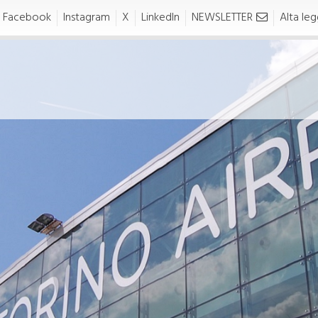
Facebook
Instagram
X
LinkedIn
NEWSLETTER
Alta legg
ealth Safety
Business &
nvironment
Partners
HSE)
alth Safety Environment
AVIATION
SE)
Area riservata
Handling
Traffic Development Poli
FETY
Richieste Slot
Safety Policy
Diritti e Tariffe
ertificato di Aeroporto