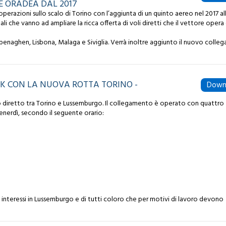
E ORADEA DAL 2017
perazioni sullo scalo di Torino con l’aggiunta di un quinto aereo nel 2017 al
i che vanno ad ampliare la ricca offerta di voli diretti che il vettore opera 
openaghen, Lisbona, Malaga e Siviglia. Verrà inoltre aggiunto il nuovo coll
RK CON LA NUOVA ROTTA TORINO -
Down
o diretto tra Torino e Lussemburgo. Il collegamento è operato con quattro
venerdì, secondo il seguente orario:
interessi in Lussemburgo e di tutti coloro che per motivi di lavoro devono