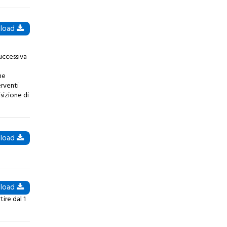
load
successiva
ne
erventi
isizione di
load
load
ire dal 1