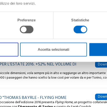
lizzo dei loro servizi.
Down
ara
gili del Fuoco l’arrivo del primo volo da Pescara, inaugurando così la nuova
Preferenze
Statistiche
Down
O TRA LE CITTA' DI TORINO E NAPOLI
 nuovo collegamento diretto Torino - Napoli. Blue Air opererà sulla tratta 1
 feriali e una nel fine settimana – adatte per incontrare le esigenze di colo
che favoriscono sia i viaggi in giornata che gli spostamenti per il fine settim
Accetta selezionati
ER L’ESTATE 2016. +52% NEL VOLUME DI
Down
piccole dimensioni, vola sempre più in alto e raggiunge un altro importante
5.000 i passeggeri che hanno scelto la low cost per volare da e per Torino, co
Down
O "THOMAS BAYRLE - FLYING HOME
 occasione dell’edizione 2016 presenta
Flying Home
, un progetto collateral
borazione con
l’Aeroporto di Torino
e curato da Sarah Cosulich.