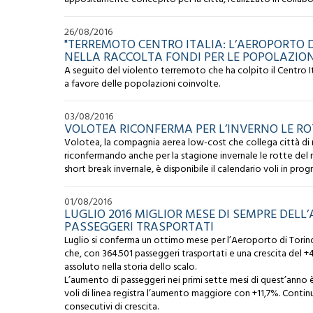
26/08/2016
"TERREMOTO CENTRO ITALIA: L’AEROPORTO 
NELLA RACCOLTA FONDI PER LE POPOLAZION
A seguito del violento terremoto che ha colpito il Centro It
a favore delle popolazioni coinvolte.
03/08/2016
VOLOTEA RICONFERMA PER L’INVERNO LE RO
Volotea, la compagnia aerea low-cost che collega città di m
riconfermando anche per la stagione invernale le rotte del 
short break invernale, è disponibile il calendario voli in pr
01/08/2016
LUGLIO 2016 MIGLIOR MESE DI SEMPRE DELL
PASSEGGERI TRASPORTATI
Luglio si conferma un ottimo mese per l’Aeroporto di Torino:
che, con 364.501 passeggeri trasportati e una crescita del 
assoluto nella storia dello scalo.
L’aumento di passeggeri nei primi sette mesi di quest’anno 
voli di linea registra l’aumento maggiore con +11,7%. Continu
consecutivi di crescita.