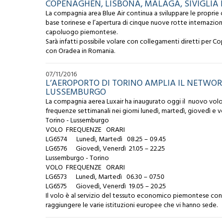
COPENAGHEN, LISBONA, MALAGA, SIVIGLIA 
La compagnia area Blue Air continua a sviluppare le proprie o
base torinese e l’apertura di cinque nuove rotte internazional
capoluogo piemontese.
Sarà infatti possibile volare con collegamenti diretti per C
con Oradea in Romania.
07/11/2016
L’AEROPORTO DI TORINO AMPLIA IL NETWO
LUSSEMBURGO
La compagnia aerea Luxair ha inaugurato oggi il nuovo vol
frequenze settimanali nei giorni lunedì, martedì, giovedì e 
Torino - Lussemburgo
VOLO FREQUENZE ORARI
LG6574 Lunedì, Martedì 08.25 – 09.45
LG6576 Giovedì, Venerdì 21.05 – 22.25
Lussemburgo - Torino
VOLO FREQUENZE ORARI
LG6573 Lunedì, Martedì 06.30 – 07.50
LG6575 Giovedì, Venerdì 19.05 – 20.25
Il volo è al servizio del tessuto economico piemontese con 
raggiungere le varie istituzioni europee che vi hanno sede.