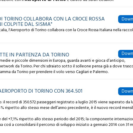
DI TORINO COLLABORA CON LA CROCE ROSSA
Down
I COLPITE DAL SISMA"
alia, l'Aeroporto di Torino collabora con la Croce Rossa Italiana nella racco
Down
TTE IN PARTENZA DA TORINO
edie e piccole dimensioni in Europa, guarda avanti e gioca d’anticipo,
network da Torino. Per chi sdraiato sotto il solleone pensa già a dove trasc
ogramma da Torino per prendere il volo verso Cagliari e Palermo.
’AEROPORTO DI TORINO CON 364.501
Down
 il record di 350.572 passeggeri registrato a luglio 2015 viene superato da l
+4% rispetto allo stesso mese dell’anno precedente, è il nuovo record mensi
è del +7,1% rispetto allo stesso periodo del 2015; la componente internazio
a così a consolidarsi il percorso di sviluppo iniziato a gennaio 2014 con 31 m