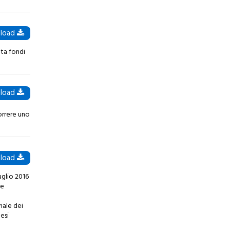
load
lta fondi
load
orrere uno
load
uglio 2016
le
nale dei
esi