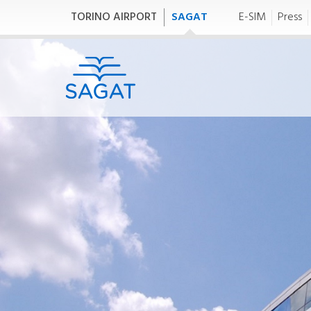
TORINO AIRPORT
SAGAT
E-SIM
Press
Chi siamo
H
E
Chi siamo
(
GRUPPO SAGAT
He
SAGAT S.p.A.
(H
SAGAT Handling
Bilanci
SA
Bilancio di Sostenibilità
Governance
C
Amministrazione