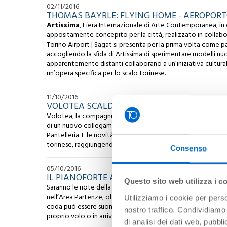
02/11/2016
THOMAS BAYRLE: FLYING HOME - AEROPORT
Artissima
, Fiera Internazionale di Arte Contemporanea, in
appositamente concepito per la città, realizzato in colla
Torino Airport | Sagat si presenta per la prima volta come p
accogliendo la sfida di Artissima di sperimentare modelli nuo
apparentemente distanti collaborano a un’iniziativa cultura
un’opera specifica per lo scalo torinese.
11/10/2016
VOLOTEA SCALDA I MOTORI A TORINO E AN
Volotea, la compagnia aerea che collega città di medie e pi
di un nuovo collegamento: dal 2017, infatti, sarà possibile s
Pantelleria. E le novità non sono finite qui! Il vettore ha ri
torinese, raggiungendo quota 8 tratte (5 domestiche e 3 inter
Consenso
05/10/2016
IL PIANOFORTE ALL’AEROPORTO DI TORINO
Questo sito web utilizza i c
Saranno le note della “Bohème” a inaugurare i tasti del pia
nell’Area Partenze, oltre i controlli di sicurezza, sullo sfond
Utilizziamo i cookie per perso
coda può essere suonato liberamente da tutti i viaggiatori-
nostro traffico. Condividiamo 
proprio volo o in arrivo nello scalo.
di analisi dei dati web, pubbl