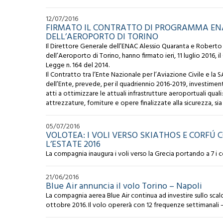
12/07/2016
FIRMATO IL CONTRATTO DI PROGRAMMA ENA
DELL’AEROPORTO DI TORINO
Il Direttore Generale dell’ENAC Alessio Quaranta e Roberto 
dell’Aeroporto di Torino, hanno firmato ieri, 11 luglio 2016,
Legge n. 164 del 2014.
Il Contratto tra l’Ente Nazionale per l’Aviazione Civile e l
dell’Ente, prevede, per il quadriennio 2016-2019, investimenti
atti a ottimizzare le attuali infrastrutture aeroportuali quali: 
attrezzature, forniture e opere finalizzate alla sicurezza, sia 
05/07/2016
VOLOTEA: I VOLI VERSO SKIATHOS E CORFÚ
L’ESTATE 2016
La compagnia inaugura i voli verso la Grecia portando a 7 i 
21/06/2016
Blue Air annuncia il volo Torino – Napoli
La compagnia aerea Blue Air continua ad investire sullo scal
ottobre 2016. Il volo opererà con 12 frequenze settimanali – 