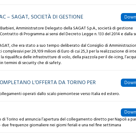
C – SAGAT, SOCIETÀ DI GESTIONE
Down
Barbieri, Amministratore Delegato della SAGAT S.p.A., società di gestione
 il Contratto di Programma ai sensi del Decreto Legge n. 133 del 2014 e dalla 
a SAGAT, che era stato a suo tempo deliberato dal Consiglio di Amministrazio
 complessivi per 29,109 milioni di Euro di cui 25,3 per la realizzazione di int
la riqualifica delle infrastrutture di volo, della piazzola per il de-icing, l’acqu
in termini di security che di safety.
 COMPLETANO L’OFFERTA DA TORINO PER
Down
collegamenti operati dallo scalo piemontese verso Italia ed estero.
Down
o di Torino ed annuncia l’apertura del collegamento diretto per Napoli a part
due frequenze giornaliere nei giorni feriali e una nel fine settimana