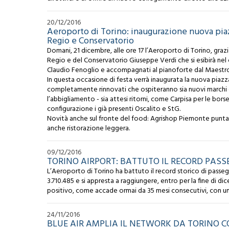
EN
20/12/2016
Aeroporto di Torino: inaugurazione nuova pi
Regio e Conservatorio
Domani, 21 dicembre, alle ore 17 l’Aeroporto di Torino, grazi
Regio e del Conservatorio Giuseppe Verdi che si esibirà nel 
Claudio Fenoglio e accompagnati al pianoforte dal Maestro 
In questa occasione di festa verrà inaugurata la nuova piaz
completamente rinnovati che ospiteranno sia nuovi marchi c
l’abbigliamento - sia attesi ritorni, come Carpisa per le bo
configurazione i già presenti Oscalito e StG.
Novità anche sul fronte del food: Agrishop Piemonte punta a
anche ristorazione leggera.
09/12/2016
TORINO AIRPORT: BATTUTO IL RECORD PASSE
L’Aeroporto di Torino ha battuto il record storico di passeg
3.710.485 e si appresta a raggiungere, entro per la fine di di
positivo, come accade ormai da 35 mesi consecutivi, con un
24/11/2016
BLUE AIR AMPLIA IL NETWORK DA TORINO C