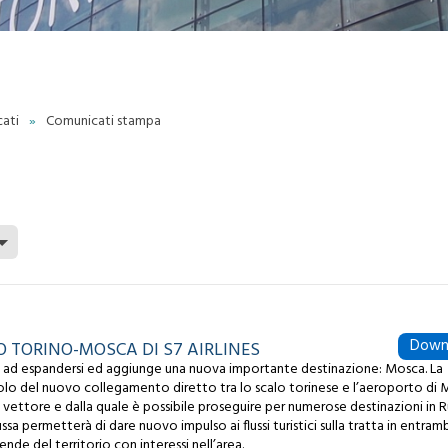
Aviazione generale
Safety Management
Sistema PPR
System
Spedizione merci
Compliance Monitoring
Documenti di Scalo
OPPORTUNITÀ
Ground Safety Report
COMMERCIALI
cati
»
Comunicati stampa
Partners e opportunità
ICUREZZA LAVORO
Pubblicità
olitica Sicurezza Lavoro
Agenzie di Viaggio
Certificato ISO 45001
Aziende
Sistema di gestione ISO
45001
FORNITORI
Gare e appalti
MBIENTE
Area Fornitori
Politica Ambientale
Albo Fornitori
ertificato ISO 14001
Rumore Aeroportuale
Reclami Rumore
Down
 TORINO-MOSCA DI S7 AIRLINES
Monitoraggio Acustico
ua ad espandersi ed aggiunge una nuova importante destinazione: Mosca. La
Sistema di Gestione
volo del nuovo collegamento diretto tra lo scalo torinese e l’aeroporto di
Ambientale
ettore e dalla quale è possibile proseguire per numerose destinazioni in R
Segnalazioni ambientali
russa permetterà di dare nuovo impulso ai flussi turistici sulla tratta in entram
ende del territorio con interessi nell’area.