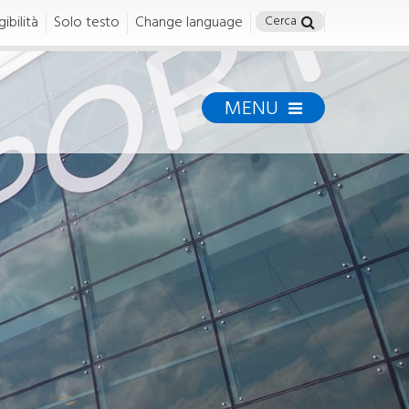
ibilità
Solo testo
Change language
MENU
Permessi e
Formazione
Permessi
DOCUMENTI E PERMESSI
Ufficio Tesseramento
Regole di accesso
cy
Modulistica
Modalità di acquisto e