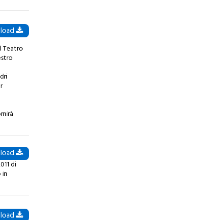
load
el Teatro
estro
dri
r
a
rnirà
load
011 di
 in
load