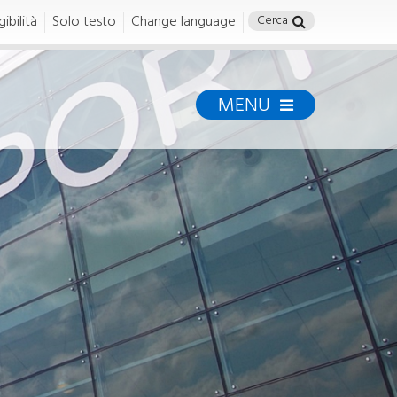
ibilità
Solo testo
Change language
MENU
Permessi e
Formazione
Permessi
DOCUMENTI E PERMESSI
Ufficio Tesseramento
Regole di accesso
cy
Modulistica
Modalità di acquisto e