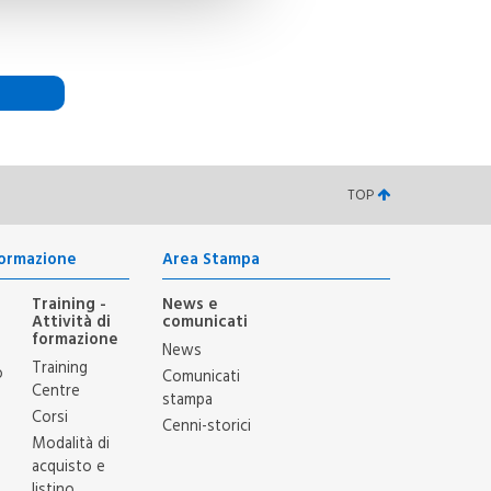
o GDPR
TOP
Formazione
Area Stampa
eglio
Training -
News e
Attività di
comunicati
ure
formazione
News
nsentito
Training
o
Comunicati
Centre
stampa
dere in
Corsi
Cenni-storici
Modalità di
acquisto e
listino