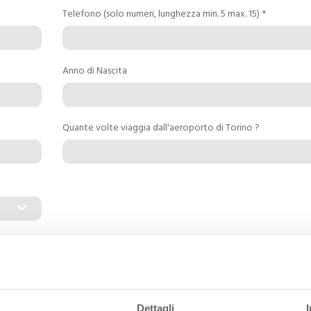
ERGIA
Telefono (solo numeri, lunghezza min. 5 max. 15) *
Certificato ISO 50001
Sistema Gestione Energia
Airport Carbon
Accreditation
Anno di Nascita
Quante volte viaggia dall'aeroporto di Torino ?
Dettagli