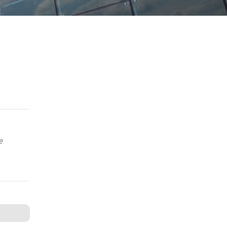
listino
TRAINING - ATTIVITÀ DI
FORMAZIONE
24,0°C | 75,2°F
Training Centre
Corsi
Modalità di acquisto e
listino
e