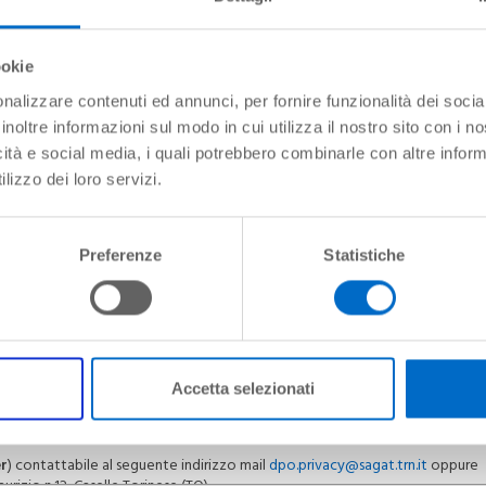
ookie
png, word, excel, txt)
nalizzare contenuti ed annunci, per fornire funzionalità dei socia
inoltre informazioni sul modo in cui utilizza il nostro sito con i 
icità e social media, i quali potrebbero combinarle con altre inform
lizzo dei loro servizi.
Preferenze
Statistiche
e il trattamento dei dati personali da Lei forniti è svolto da
SAGAT S.p.a
.
colare riferimento alla riservatezza dell’identità personale e al diritto alla
n Caselle Torinese (TO) - Strada San Maurizio n.12, contattabile al seguente i
Accetta selezionati
AGAT S.p.a. - Titolare Privacy, Strada San Maurizio n.12, Caselle Torinese (TO
er
) contattabile al seguente indirizzo mail
dpo.privacy@sagat.trn.it
oppure