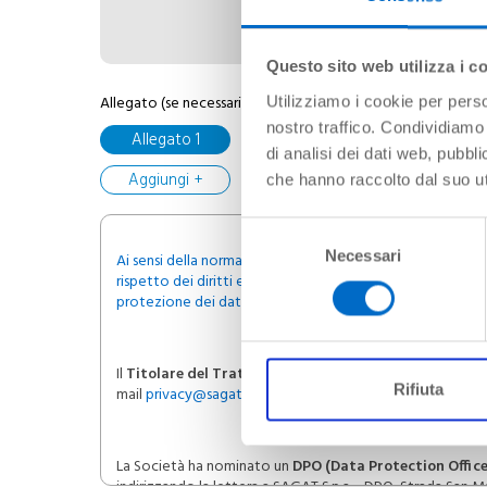
Questo sito web utilizza i c
Allegato (se necessario, non oltre a 5Mb, formati: pdf, jpg, 
Utilizziamo i cookie per perso
nostro traffico. Condividiamo 
Allegato 1
di analisi dei dati web, pubbl
Aggiungi +
che hanno raccolto dal suo uti
Selezione
Necessari
del
Ai sensi della normativa vigente desideriamo informarLa ch
rispetto dei diritti e delle libertà fondamentali, con parti
consenso
protezione dei dati.
Il
Titolare del Trattamento
è
SAGAT S.p.a
., con sede i
Rifiuta
mail
privacy@sagat.trn.it
oppure indirizzando la lettera a S
La Società ha nominato un
DPO (Data Protection Offic