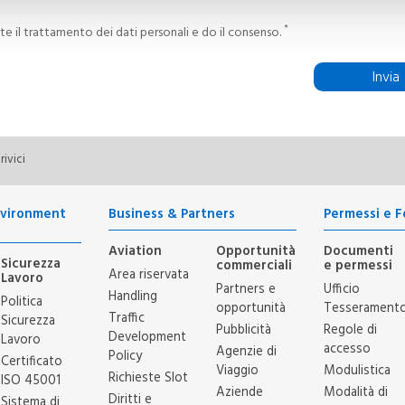
urizio n.12, Caselle Torinese (TO).
*
te il trattamento dei dati personali e do il consenso.
Invia
ersonale (ad. Es. nome, cognome, indirizzo di residenza),
richieste da Lei formulate.
i fonda sul consenso espresso ai sensi dell’art. 6 par. 1 lett. a) del Regolament
rivici
nvironment
Business & Partners
Permessi e 
so la compilazione del modulo “contatti” sono raccolti e trattati al fine di m
tro alle segnalazioni ricevute.
Aviation
Opportunità
Documenti
Sicurezza
commerciali
e permessi
Area riservata
Lavoro
artaceo e verranno custoditi e controllati mediante adozione di idonee mis
Partners e
Ufficio
i di perdita e distruzione, di accesso non autorizzato, di trattamento non co
Handling
Politica
opportunità
Tesserament
tuato.
Traffic
Sicurezza
Pubblicità
Regole di
Development
Lavoro
, tuttavia il mancato conferimento dei dati comporta l’impossibilità di pren
accesso
Agenzie di
Policy
 di darvi riscontro.
Certificato
Viaggio
Modulistica
Richieste Slot
ISO 45001
 automatizzato.
Aziende
Modalità di
Diritti e
Sistema di