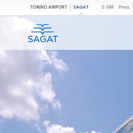
TORINO AIRPORT
SAGAT
E-SIM
Press
Chi siamo
H
E
Chi siamo
(
GRUPPO SAGAT
He
SAGAT S.p.A.
(H
SAGAT Handling
Bilanci
SA
Bilancio di Sostenibilità
Governance
C
Amministrazione