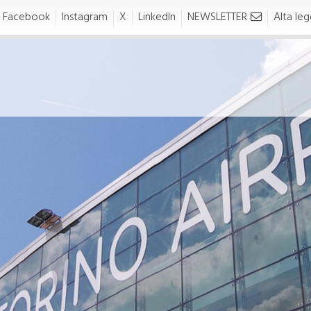
Facebook
Instagram
X
LinkedIn
NEWSLETTER
Alta legg
ealth Safety
Business &
nvironment
Partners
HSE)
alth Safety Environment
AVIATION
SE)
Area riservata
Handling
Traffic Development Poli
FETY
Richieste Slot
Safety Policy
Diritti e Tariffe
ertificato di Aeroporto