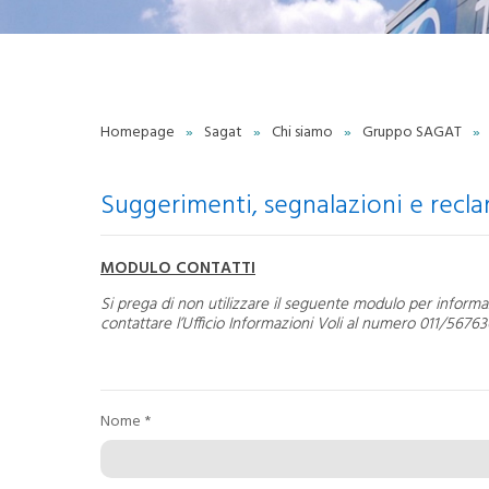
trasparente
Politica Integrata
Certificazioni
Qualità
Whistleblowing Policy
Torino Green Airport
Homepage
»
Sagat
»
Chi siamo
»
Gruppo SAGAT
»
S
Lavora con noi
Contatti
P
Scrivici
Suggerimenti, segnalazioni e recla
Privacy
MODULO CONTATTI
A
Si prega di non utilizzare il seguente modulo per informazi
C
contattare l’Ufficio Informazioni Voli al numero 011/56763
Nome *