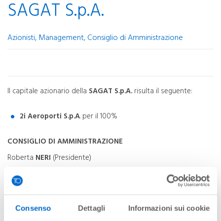
SAGAT S.p.A.
Azionisti, Management, Consiglio di Amministrazione
Il capitale azionario della
SAGAT S.p.A.
risulta il seguente:
2i Aeroporti S.p.A
. per il 100%
CONSIGLIO DI AMMINISTRAZIONE
Roberta
NERI
(Presidente)
Andrea
ANDORNO
(Amministratore Delegato) -
qui il
curriculum vitae
Consiglieri:
Consenso
Dettagli
Informazioni sui cookie
William CHANG YU