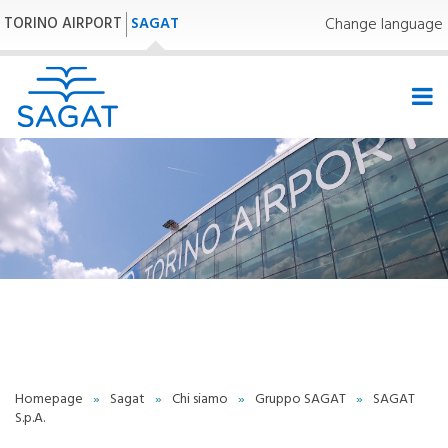
TORINO AIRPORT
SAGAT
Change language
27,0°C | 80,6°F
Homepage
»
Sagat
»
Chi siamo
»
Gruppo SAGAT
»
SAGAT
S.p.A.