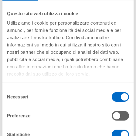
Lorenzo DI GIOACCHINO
Questo sito web utilizza i cookie
Bice Francesca DI GREGORIO
Utilizziamo i cookie per personalizzare contenuti ed
Antonio LUBRANO LAVADERA
annunci, per fornire funzionalità dei social media e per
analizzare il nostro traffico. Condividiamo inoltre
Laura PASCOTTO
informazioni sul modo in cui utilizza il nostro sito con i
nostri partner che si occupano di analisi dei dati web,
COLLEGIO SINDACALE
pubblicità e social media, i quali potrebbero combinarle
con altre informazioni che ha fornito loro o che hanno
Roberto GARGIULO (Presidente Collegio Sindacale)
raccolto dal suo utilizzo dei loro servizi.
Francesco CAPPELLO
Selezione
Maurizio DI MARCOTULLIO
Necessari
del
Marco SCAZZOLA
consenso
Francesca SPITALE
Preferenze
Maddalena COSTA (Sindaco supplente)
Davide MARTELLI (Sindaco supplente)
Statistiche