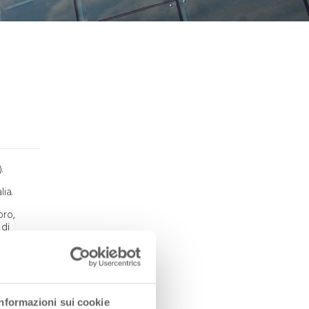
listino
TRAINING - ATTIVITÀ DI
FORMAZIONE
33,0°C | 91,4°F
Training Centre
Corsi
Modalità di acquisto e
listino
).
ia.
oro,
 di
 sedime
one,
Informazioni sui cookie