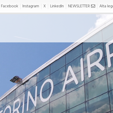
Facebook
Instagram
X
LinkedIn
NEWSLETTER
Alta legg
ealth Safety
Business &
nvironment
Partners
HSE)
alth Safety Environment
AVIATION
SE)
Area riservata
Handling
Traffic Development Poli
FETY
Richieste Slot
Safety Policy
Diritti e Tariffe
ertificato di Aeroporto