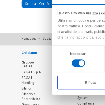
EN
Scarica il Certificato ISO 45001
Questo sito web utilizza i c
Utilizziamo i cookie per perso
nostro traffico. Condividiamo 
di analisi dei dati web, pubbl
che hanno raccolto dal suo uti
Homepage
»
Sagat
»
Health Safety Environment (HSE)
»
Selezione
Chi siamo
Health Safety E
Necessari
del
(HSE)
consenso
Gruppo
Safety
SAGAT
Safety Policy
SAGAT S.p.A.
Certificato di
SAGAT
Aeroporto
Handling
Rifiuta
Safety
Bilanci
Management
Bilancio di
System
Sostenibilità
Compliance
Governance