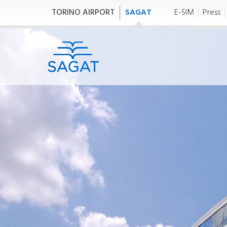
TORINO AIRPORT
SAGAT
E-SIM
Press
Chi siamo
H
E
Chi siamo
(
GRUPPO SAGAT
He
SAGAT S.p.A.
(H
SAGAT Handling
Bilanci
SA
Bilancio di Sostenibilità
Governance
C
Amministrazione