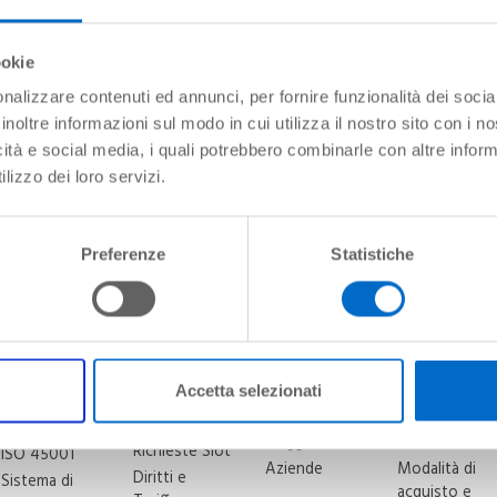
ERGIA
Certificato ISO 50001
Sistema Gestione Energia
ookie
Airport Carbon
Accreditation
nalizzare contenuti ed annunci, per fornire funzionalità dei socia
inoltre informazioni sul modo in cui utilizza il nostro sito con i 
icità e social media, i quali potrebbero combinarle con altre inform
lizzo dei loro servizi.
Sicurezza Lavoro
»
Certificato ISO 45001
nvironment
Business & Partners
Permessi e 
Preferenze
Statistiche
Aviation
Opportunità
Documenti
Sicurezza
commerciali
e permessi
Area riservata
Lavoro
Partners e
Ufficio
Handling
Politica
opportunità
Tesserament
Traffic
Sicurezza
Pubblicità
Regole di
Accetta selezionati
Development
Lavoro
accesso
Agenzie di
Policy
Certificato
Viaggio
Modulistica
Richieste Slot
ISO 45001
Aziende
Modalità di
Diritti e
Sistema di
acquisto e