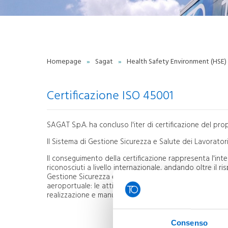
trasparente
Politica Integrata
Certificazioni
Qualità
Whistleblowing Policy
Torino Green Airport
Homepage
»
Sagat
»
Health Safety Environment (HSE)
S
Lavora con noi
Contatti
P
Scrivici
Certificazione ISO 45001
Privacy
SAGAT S.p.A. ha concluso l'iter di certificazione del pr
A
Il Sistema di Gestione Sicurezza e Salute dei Lavorator
C
Il conseguimento della certificazione rappresenta l'inte
riconosciuti a livello internazionale, andando oltre il ri
Gestione Sicurezza e Salute dei Lavoratori risulta esse
aeroportuale: le attività di supporto, la gestione dei se
realizzazione e manutenzione delle infrastrutture, l'ope
Consenso