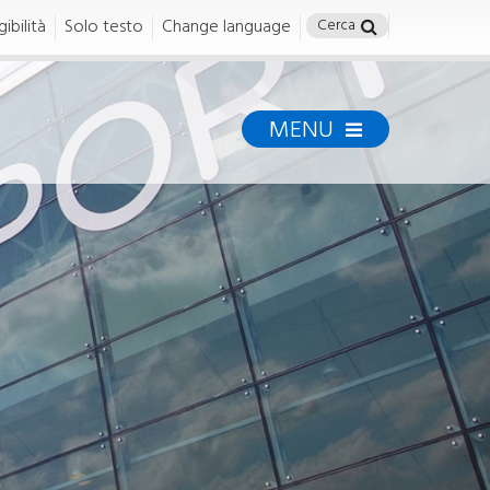
ibilità
Solo testo
Change language
MENU
Permessi e
Formazione
Permessi
DOCUMENTI E PERMESSI
Ufficio Tesseramento
Regole di accesso
cy
Modulistica
Modalità di acquisto e