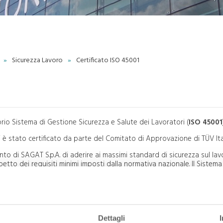
Aviazione generale
Safety Management
Sistema PPR
System
Spedizione merci
Compliance Monitoring
Documenti di Scalo
OPPORTUNITÀ
Ground Safety Report
COMMERCIALI
»
Sicurezza Lavoro
»
Certificato ISO 45001
Partners e opportunità
ICUREZZA LAVORO
Pubblicità
olitica Sicurezza Lavoro
Agenzie di Viaggio
Certificato ISO 45001
Aziende
Sistema di gestione ISO
45001
FORNITORI
oprio Sistema di Gestione Sicurezza e Salute dei Lavoratori (
ISO 45001
Gare e appalti
MBIENTE
Area Fornitori
Politica Ambientale
i è stato certificato da parte del Comitato di Approvazione di TÜV Ital
Albo Fornitori
ertificato ISO 14001
nto di SAGAT S.p.A. di aderire ai massimi standard di sicurezza sul lav
Rumore Aeroportuale
spetto dei requisiti minimi imposti dalla normativa nazionale. Il Sistema
Reclami Rumore
re un elemento strategico trasversale a tutte le attività presenti sul
Monitoraggio Acustico
rvizi - svolti direttamente o indirettamente - le attività di progettazi
Sistema di Gestione
ratività aeronautica.
Ambientale
Segnalazioni ambientali
Dettagli