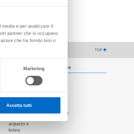
l media e per analizzare il
nostri partner che si occupano
azioni che ha fornito loro o
TOP
Formazione
Area Stampa
Marketing
Training -
News e
Attività di
comunicati
formazione
News
Training
o
Comunicati
Centre
stampa
Accetta tutti
Corsi
Cenni-storici
Modalità di
acquisto e
listino